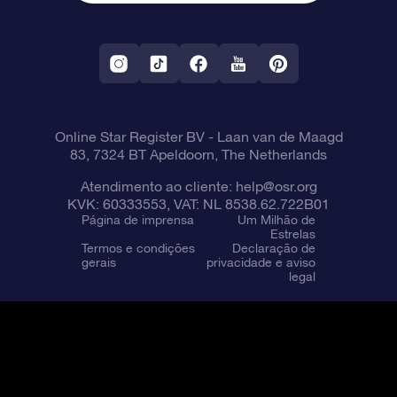
Aplicativo RV Fly me to the stars
Constelações
Online Star Register BV
- Laan van de Maagd
83, 7324 BT Apeldoorn, The Netherlands
Atendimento ao cliente:
help@osr.org
KVK: 60333553, VAT: NL 8538.62.722B01
Página de imprensa
Um Milhão de
Estrelas
Termos e condições
Declaração de
gerais
privacidade e aviso
legal