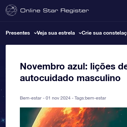
Presentes
Veja sua estrela
Crie sua constela
Novembro azul: lições d
autocuidado masculino
Bem-estar
01 nov 2024 - Tags:
bem-estar