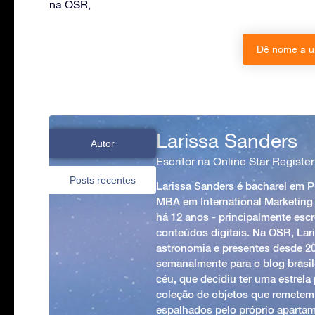
na OSR,
Dê nome a u
Larissa Sanders
Autor
Escritor na Online Star Register
Posts recentes
Larissa Sanders é bacharel em 
MBA em International Marketing
há 12 anos - principalmente esc
conteúdos digitais. Na OSR, Lari
astronomia e presentes desde 2
semanalmente para o blog brasile
céu, que decidiu ter uma estrel
coleção de objetos que remetem
espalhados pelo próprio apartam