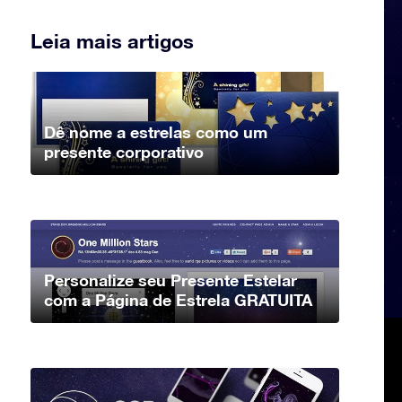
Leia mais artigos
Dê nome a estrelas como um
presente corporativo
Personalize seu Presente Estelar
com a Página de Estrela GRATUITA