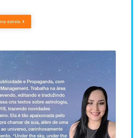
ma estrela
Publicidade e Propaganda, com
 Management. Trabalha na área
revendo, editando e traduzindo
ssa cria textos sobre astrologia,
018, trazendo novidades
iro. Ela é tão apaixonada pelo
a pra chamar de sua, além de uma
 ao universo, carinhosamente
ento. “Under the sky, under the