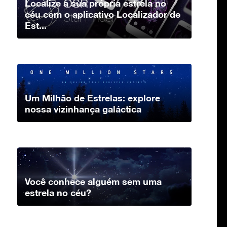
Localize a sua própria estrela no
céu com o aplicativo Localizador de
Est...
Um Milhão de Estrelas: explore
nossa vizinhança galáctica
Você conhece alguém sem uma
estrela no céu?