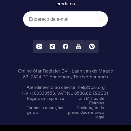
produtos
Presentes corporativos
Um Milhão de Estrelas
Informações de envio
OSR Starsaver
Política de devolução
Aplicativo RV Fly me to the stars
Constelações
Online Star Register BV
- Laan van de Maagd
83, 7324 BT Apeldoorn, The Netherlands
Atendimento ao cliente:
help@osr.org
KVK: 60333553, VAT: NL 8538.62.722B01
Página de imprensa
Um Milhão de
Estrelas
Termos e condições
Declaração de
gerais
privacidade e aviso
legal