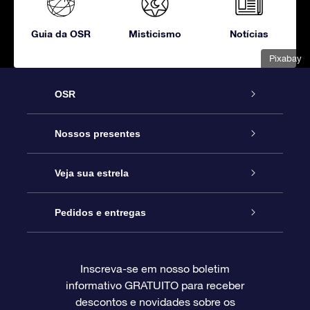
Guia da OSR
Misticismo
Notícias
Pixabay
OSR
Serviço
Nossos presentes
Entre em contato conosco
Presente estrelar on-line
Veja sua estrela
Blog
Pacote de presente da OSR
Star Register
Pedidos e entregas
Perguntas frequentes
Super Star Gift
Aplicativo Localizador de Estrelas da OSR
Login de clientes
Inscreva-se em nosso boletim
informativo GRATUITO para receber
Avaliações
O cartão de presente da OSR
Página estelar personalizada
Informações de pagamento
descontos e novidades sobre os