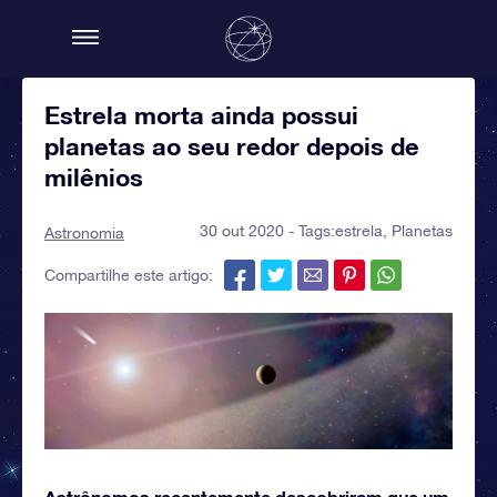
Estrela morta ainda possui
planetas ao seu redor depois de
milênios
30 out 2020 - Tags:
estrela
,
Planetas
Astronomia
Compartilhe este artigo:
Astrônomos recentemente descobriram que um