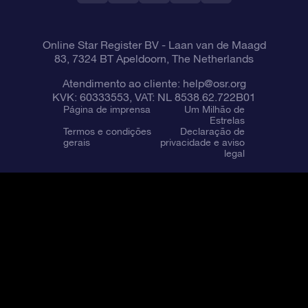
Online Star Register BV
- Laan van de Maagd
83, 7324 BT Apeldoorn, The Netherlands
Atendimento ao cliente:
help@osr.org
KVK: 60333553, VAT: NL 8538.62.722B01
Página de imprensa
Um Milhão de
Estrelas
Termos e condições
Declaração de
gerais
privacidade e aviso
legal