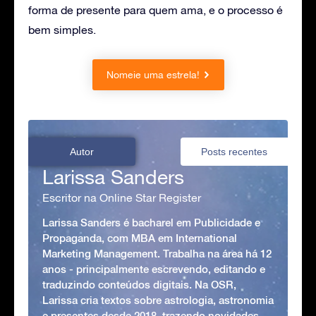
forma de presente para quem ama, e o processo é
bem simples.
Nomeie uma estrela!
Autor
Posts recentes
Larissa Sanders
Escritor na Online Star Register
Larissa Sanders é bacharel em Publicidade e
Propaganda, com MBA em International
Marketing Management. Trabalha na área há 12
anos - principalmente escrevendo, editando e
traduzindo conteúdos digitais. Na OSR,
Larissa cria textos sobre astrologia, astronomia
e presentes desde 2018, trazendo novidades