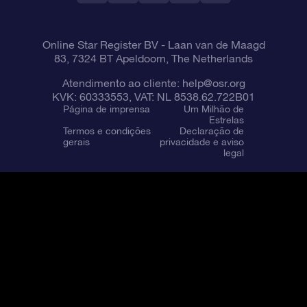
Online Star Register BV
- Laan van de Maagd
83, 7324 BT Apeldoorn, The Netherlands
Atendimento ao cliente:
help@osr.org
KVK: 60333553, VAT: NL 8538.62.722B01
Página de imprensa
Um Milhão de
Estrelas
Termos e condições
Declaração de
gerais
privacidade e aviso
legal