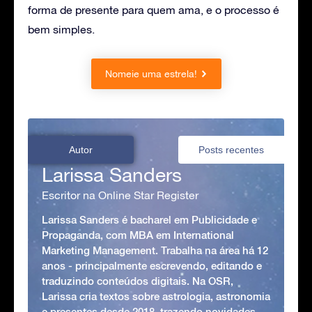
forma de presente para quem ama, e o processo é
bem simples.
Nomeie uma estrela!
Autor
Posts recentes
Larissa Sanders
Escritor na Online Star Register
Larissa Sanders é bacharel em Publicidade e
Propaganda, com MBA em International
Marketing Management. Trabalha na área há 12
anos - principalmente escrevendo, editando e
traduzindo conteúdos digitais. Na OSR,
Larissa cria textos sobre astrologia, astronomia
e presentes desde 2018, trazendo novidades