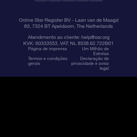
Online Star Register BV
- Laan van de Maagd
83, 7324 BT Apeldoorn, The Netherlands
Atendimento ao cliente:
help@osr.org
KVK: 60333553, VAT: NL 8538.62.722B01
Página de imprensa
Um Milhão de
Estrelas
Termos e condições
Declaração de
gerais
privacidade e aviso
legal