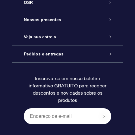
OSR
Serviço
Nossos presentes
Entre em contato conosco
Presente estrelar on-line
Veja sua estrela
Blog
Pacote de presente da OSR
Star Register
Pedidos e entregas
Perguntas frequentes
Super Star Gift
Aplicativo Localizador de Estrelas da OSR
Login de clientes
Inscreva-se em nosso boletim
informativo GRATUITO para receber
Avaliações
O cartão de presente da OSR
Página estelar personalizada
Informações de pagamento
descontos e novidades sobre os
produtos
Presentes corporativos
Um Milhão de Estrelas
Informações de envio
OSR Starsaver
Política de devolução