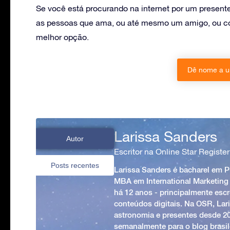
Se você está procurando na internet por um present
as pessoas que ama, ou até mesmo um amigo, ou col
melhor opção.
Dê nome a u
Larissa Sanders
Autor
Escritor na Online Star Register
Posts recentes
Larissa Sanders é bacharel em 
MBA em International Marketing
há 12 anos - principalmente esc
conteúdos digitais. Na OSR, Lari
astronomia e presentes desde 2
semanalmente para o blog brasile