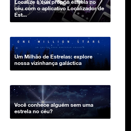
Localize a sua própria estrela no
céu com o aplicativo Localizador de
Est...
Um Milhão de Estrelas: explore
nossa vizinhança galáctica
Você conhece alguém sem uma
estrela no céu?