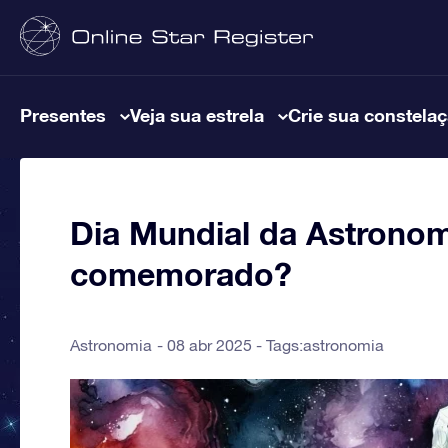
Presentes
Veja sua estrela
Crie sua constela
Dia Mundial da Astronom
comemorado?
Astronomia
08 abr 2025 - Tags:
astronomia