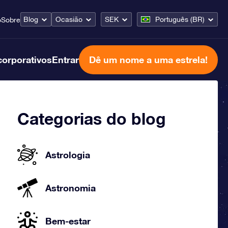
Blog
Ocasião
SEK
Português (BR)
o
Sobre
corporativos
Entrar
Dê um nome a uma estrela!
Categorias do blog
Astrologia
Astronomia
Bem-estar