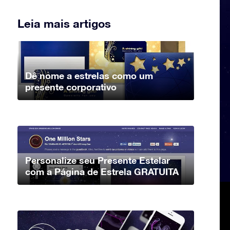
Leia mais artigos
Dê nome a estrelas como um
presente corporativo
Personalize seu Presente Estelar
com a Página de Estrela GRATUITA