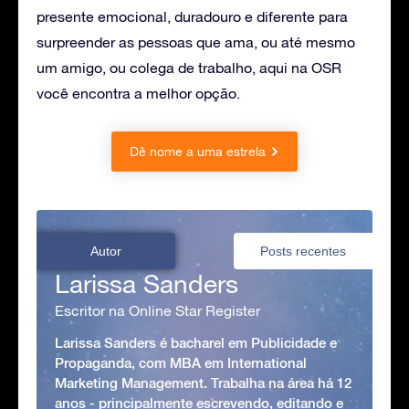
presente emocional, duradouro e diferente para
surpreender as pessoas que ama, ou até mesmo
um amigo, ou colega de trabalho, aqui na OSR
você encontra a melhor opção.
Dê nome a uma estrela
Autor
Posts recentes
Larissa Sanders
Escritor na Online Star Register
Larissa Sanders é bacharel em Publicidade e
Propaganda, com MBA em International
Marketing Management. Trabalha na área há 12
anos - principalmente escrevendo, editando e