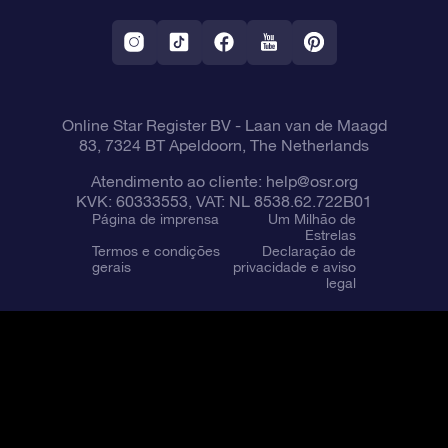
Aplicativo RV Fly me to the stars
Constelações
Online Star Register BV
- Laan van de Maagd
83, 7324 BT Apeldoorn, The Netherlands
Atendimento ao cliente:
help@osr.org
KVK: 60333553, VAT: NL 8538.62.722B01
Página de imprensa
Um Milhão de
Estrelas
Termos e condições
Declaração de
gerais
privacidade e aviso
legal