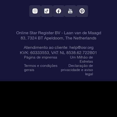
Aplicativo RV Fly me to the stars
Constelações
Online Star Register BV
- Laan van de Maagd
83, 7324 BT Apeldoorn, The Netherlands
Atendimento ao cliente:
help@osr.org
KVK: 60333553, VAT: NL 8538.62.722B01
Página de imprensa
Um Milhão de
Estrelas
Termos e condições
Declaração de
gerais
privacidade e aviso
legal