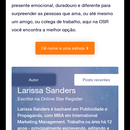
presente emocional, duradouro e diferente para
surpreender as pessoas que ama, ou até mesmo
um amigo, ou colega de trabalho, aqui na OSR
você encontra a melhor opção.
Dê nome a uma estrela
Autor
Posts recentes
Larissa Sanders
Escritor na Online Star Register
Larissa Sanders é bacharel em Publicidade e
Propaganda, com MBA em International
Marketing Management. Trabalha na área há 12
anos - principalmente escrevendo, editando e