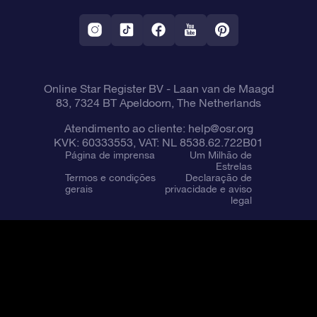
Aplicativo RV Fly me to the stars
Constelações
Online Star Register BV
- Laan van de Maagd
83, 7324 BT Apeldoorn, The Netherlands
Atendimento ao cliente:
help@osr.org
KVK: 60333553, VAT: NL 8538.62.722B01
Página de imprensa
Um Milhão de
Estrelas
Termos e condições
Declaração de
gerais
privacidade e aviso
legal