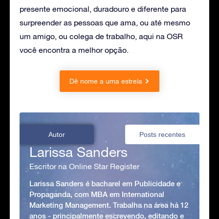
presente emocional, duradouro e diferente para
surpreender as pessoas que ama, ou até mesmo
um amigo, ou colega de trabalho, aqui na OSR
você encontra a melhor opção.
Dê nome a uma estrela
Autor
Posts recentes
Larissa Sanders
Escritor na Online Star Register
Larissa Sanders é bacharel em Publicidade e
Propaganda, com MBA em International
Marketing Management. Trabalha na área há 12
anos - principalmente escrevendo, editando e