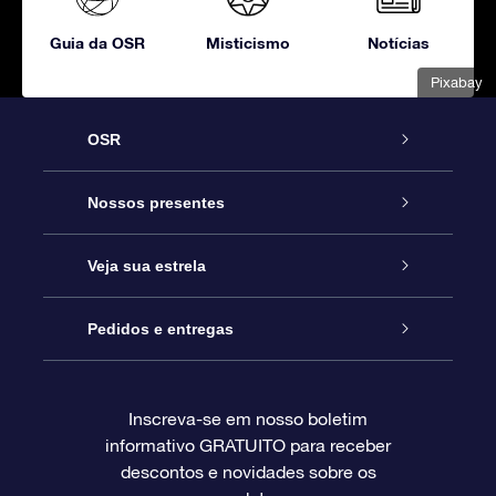
Guia da OSR
Misticismo
Notícias
Pixabay
OSR
Serviço
Nossos presentes
Entre em contato conosco
Presente estrelar on-line
Veja sua estrela
Blog
Pacote de presente da OSR
Star Register
Pedidos e entregas
Perguntas frequentes
Super Star Gift
Aplicativo Localizador de Estrelas da OSR
Login de clientes
Inscreva-se em nosso boletim
informativo GRATUITO para receber
Avaliações
O cartão de presente da OSR
Página estelar personalizada
Informações de pagamento
descontos e novidades sobre os