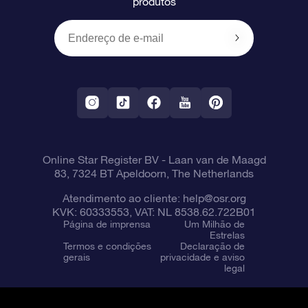
produtos
Presentes corporativos
Um Milhão de Estrelas
Informações de envio
OSR Starsaver
Política de devolução
Aplicativo RV Fly me to the stars
Constelações
Online Star Register BV
- Laan van de Maagd
83, 7324 BT Apeldoorn, The Netherlands
Atendimento ao cliente:
help@osr.org
KVK: 60333553, VAT: NL 8538.62.722B01
Página de imprensa
Um Milhão de
Estrelas
Termos e condições
Declaração de
gerais
privacidade e aviso
legal