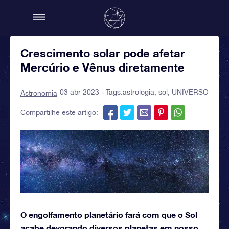
Crescimento solar pode afetar
Mercúrio e Vênus diretamente
03 abr 2023 - Tags:
astrologia
,
sol
,
UNIVERSO
Astronomia
Compartilhe este artigo:
O engolfamento planetário fará com que o Sol
acabe devorando diversos planetas em nosso