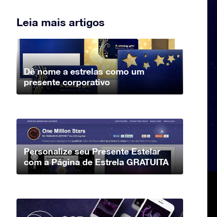
Leia mais artigos
Dê nome a estrelas como um
presente corporativo
Personalize seu Presente Estelar
com a Página de Estrela GRATUITA