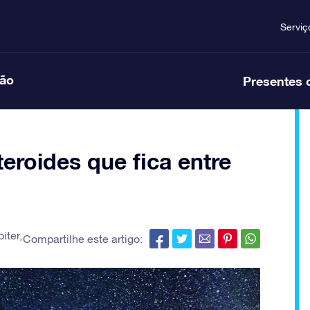
Serviç
ção
Presentes 
teroides que fica entre
piter
,
Compartilhe este artigo: