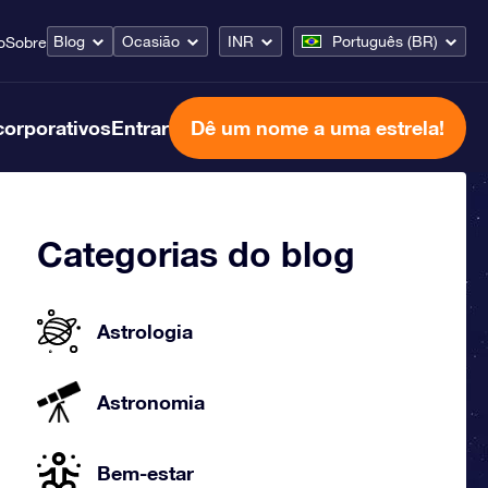
Blog
Ocasião
INR
Português (BR)
o
Sobre
corporativos
Entrar
Dê um nome a uma estrela!
Categorias do blog
Astrologia
Astronomia
Bem-estar