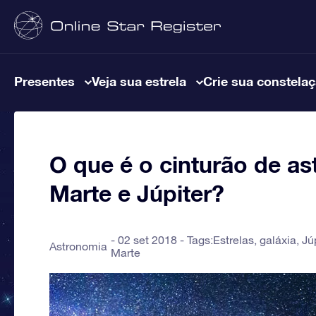
Presentes
Veja sua estrela
Crie sua constela
O que é o cinturão de as
Marte e Júpiter?
02 set 2018 - Tags:
Estrelas
,
galáxia
,
Jú
Astronomia
Marte