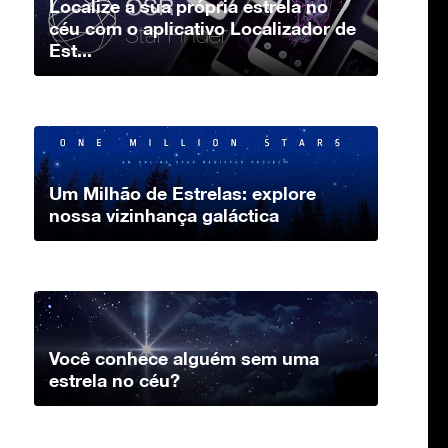
Localize a sua própria estrela no
céu com o aplicativo Localizador de
Est...
Um Milhão de Estrelas: explore
nossa vizinhança galáctica
Você conhece alguém sem uma
estrela no céu?