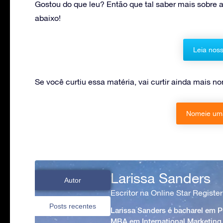
Gostou do que leu? Então que tal saber mais sobre a
abaixo!
Leia noss
Se você curtiu essa matéria, vai curtir ainda mais 
Nomeie uma
Larissa Sanders
Autor
Escritor na Online Star Register
Posts recentes
Larissa Sanders é bacharel em 
MBA em International Marketing