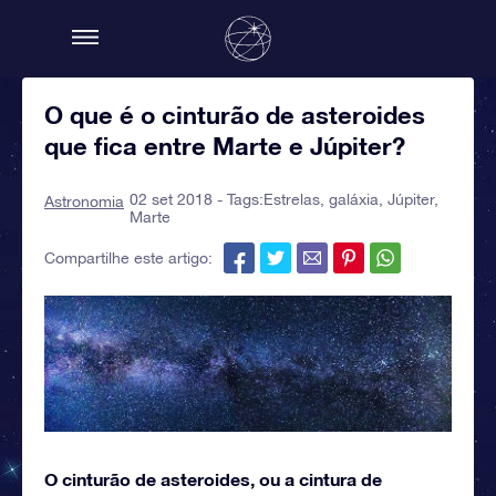
O que é o cinturão de asteroides
que fica entre Marte e Júpiter?
02 set 2018 - Tags:
Estrelas
,
galáxia
,
Júpiter
,
Astronomia
Marte
Compartilhe este artigo:
O cinturão de asteroides, ou a cintura de