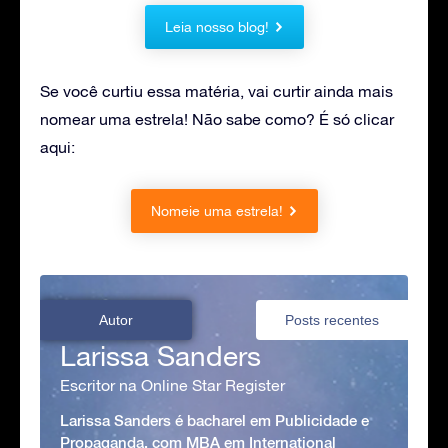
Leia nosso blog!
Se você curtiu essa matéria, vai curtir ainda mais
nomear uma estrela! Não sabe como? É só clicar
aqui:
Nomeie uma estrela!
Autor
Posts recentes
Larissa Sanders
Escritor na Online Star Register
Larissa Sanders é bacharel em Publicidade e
Propaganda, com MBA em International