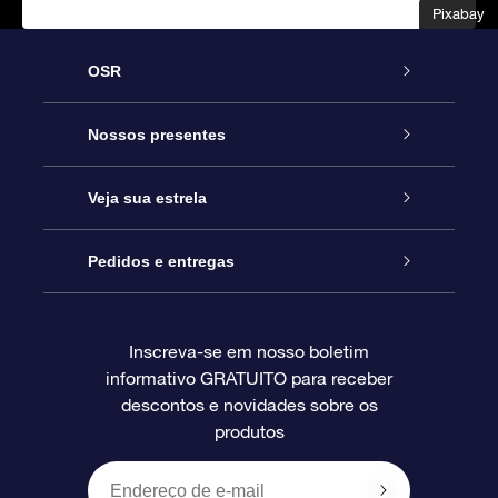
Pixabay
Pixabay
OSR
Serviço
Nossos presentes
Entre em contato conosco
Presente estrelar on-line
Veja sua estrela
Blog
Pacote de presente da OSR
Star Register
Pedidos e entregas
Perguntas frequentes
Super Star Gift
Aplicativo Localizador de Estrelas da OSR
Login de clientes
Inscreva-se em nosso boletim
informativo GRATUITO para receber
Avaliações
O cartão de presente da OSR
Página estelar personalizada
Informações de pagamento
descontos e novidades sobre os
produtos
Presentes corporativos
Um Milhão de Estrelas
Informações de envio