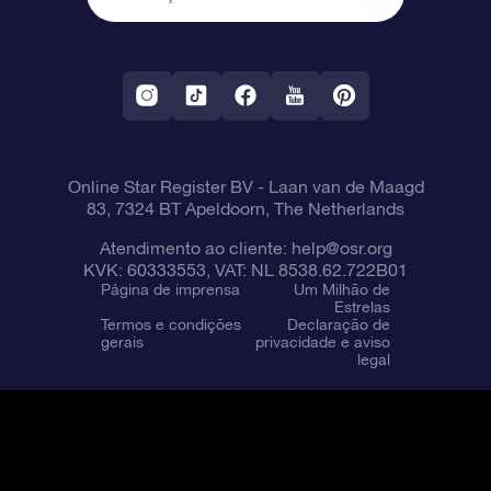
OSR Starsaver
Política de devolução
Aplicativo RV Fly me to the stars
Constelações
Online Star Register BV
- Laan van de Maagd
83, 7324 BT Apeldoorn, The Netherlands
Atendimento ao cliente:
help@osr.org
KVK: 60333553, VAT: NL 8538.62.722B01
Página de imprensa
Um Milhão de
Estrelas
Termos e condições
Declaração de
gerais
privacidade e aviso
legal