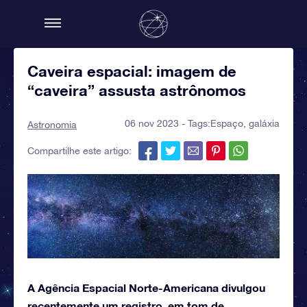
Caveira espacial: imagem de
“caveira” assusta astrônomos
06 nov 2023 - Tags:
Espaço
,
galáxia
Astronomia
Compartilhe este artigo:
A Agência Espacial Norte-Americana divulgou
recentemente um registro, em tom de