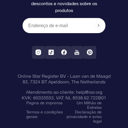
descontos e novidades sobre os
produtos
Presentes corporativos
Um Milhão de Estrelas
Informações de envio
OSR Starsaver
Política de devolução
Aplicativo RV Fly me to the stars
Constelações
Online Star Register BV
- Laan van de Maagd
83, 7324 BT Apeldoorn, The Netherlands
Atendimento ao cliente:
help@osr.org
KVK: 60333553, VAT: NL 8538.62.722B01
Página de imprensa
Um Milhão de
Estrelas
Termos e condições
Declaração de
gerais
privacidade e aviso
legal