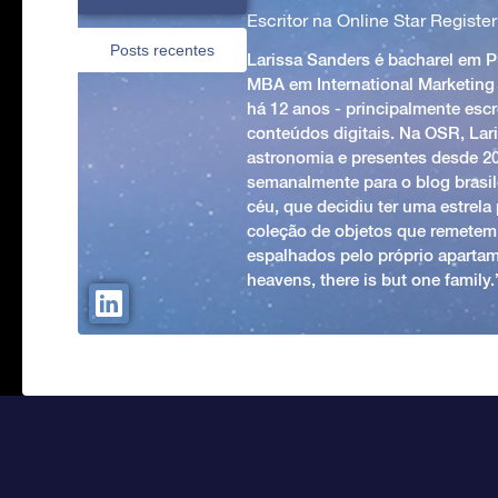
Escritor na Online Star Register
Posts recentes
Larissa Sanders é bacharel em 
MBA em International Marketing
há 12 anos - principalmente esc
conteúdos digitais. Na OSR, Lari
astronomia e presentes desde 2
semanalmente para o blog brasile
céu, que decidiu ter uma estrel
coleção de objetos que remetem
espalhados pelo próprio apartam
heavens, there is but one family