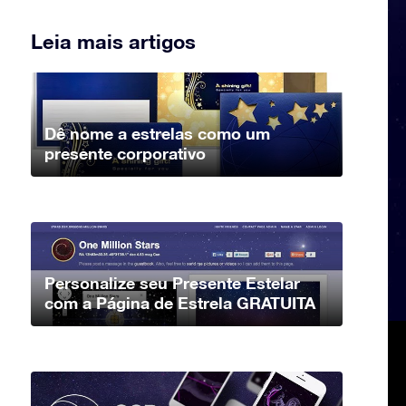
Leia mais artigos
Dê nome a estrelas como um
presente corporativo
Personalize seu Presente Estelar
com a Página de Estrela GRATUITA