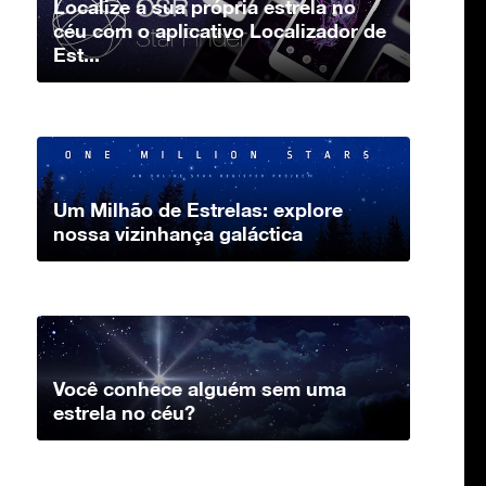
Localize a sua própria estrela no
céu com o aplicativo Localizador de
Est...
Um Milhão de Estrelas: explore
nossa vizinhança galáctica
Você conhece alguém sem uma
estrela no céu?