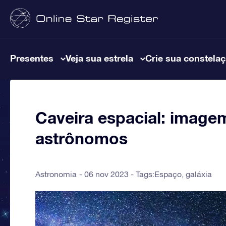
Presentes
Veja sua estrela
Crie sua constela
Caveira espacial: image
astrônomos
Astronomia
06 nov 2023 - Tags:
Espaço
,
galáxia