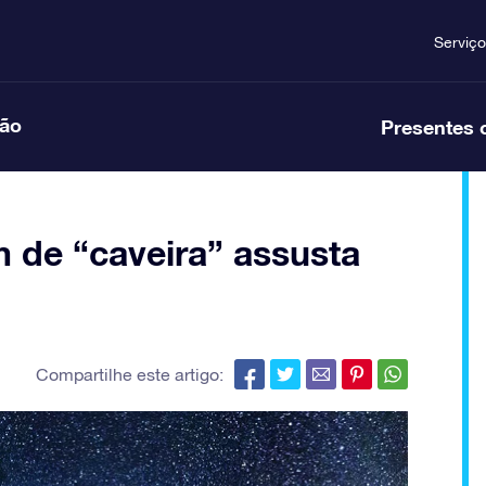
Serviço
ção
Presentes 
m de “caveira” assusta
Compartilhe este artigo: