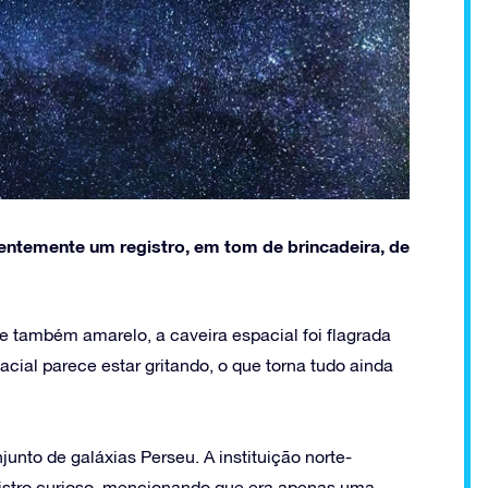
entemente um registro, em tom de brincadeira, de
 também amarelo, a caveira espacial foi flagrada
ial parece estar gritando, o que torna tudo ainda
unto de galáxias Perseu. A instituição norte-
gistro curioso, mencionando que era apenas uma