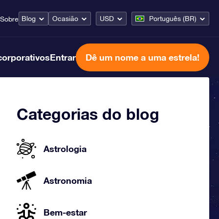
Blog
Ocasião
USD
Português (BR)
Sobre
corporativos
Entrar
Dê um nome a uma estrela!
Categorias do blog
Astrologia
Astronomia
Bem-estar