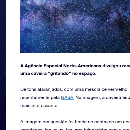
A Agência Espacial Norte-Americana divulgou rec
uma caveira ''gritando'' no espaço.
De tons alaranjados, com uma mescla de vermelho, e
recentemente pela
NASA.
Na imagem, a caveira espac
mais interessante.
A imagem em questão foi tirada no centro de um conj
americana, inclusive, fez uma brincadeira com o re