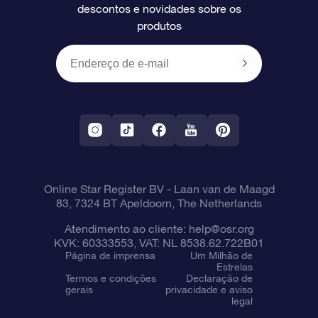
descontos e novidades sobre os
produtos
Presentes corporativos
Um Milhão de Estrelas
Informações de envio
OSR Starsaver
Política de devolução
Aplicativo RV Fly me to the stars
Constelações
Online Star Register BV
- Laan van de Maagd
83, 7324 BT Apeldoorn, The Netherlands
Atendimento ao cliente:
help@osr.org
KVK: 60333553, VAT: NL 8538.62.722B01
Página de imprensa
Um Milhão de
Estrelas
Termos e condições
Declaração de
gerais
privacidade e aviso
legal