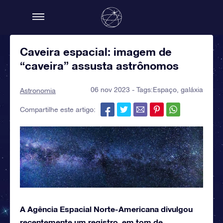
Caveira espacial: imagem de
“caveira” assusta astrônomos
06 nov 2023 - Tags:
Espaço
,
galáxia
Astronomia
Compartilhe este artigo:
A Agência Espacial Norte-Americana divulgou
recentemente um registro, em tom de