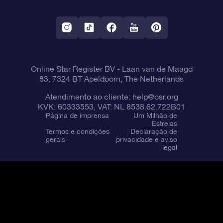
Aplicativo RV Fly me to the stars
Constelações
Online Star Register BV
- Laan van de Maagd
83, 7324 BT Apeldoorn, The Netherlands
Atendimento ao cliente:
help@osr.org
KVK: 60333553, VAT: NL 8538.62.722B01
Página de imprensa
Um Milhão de
Estrelas
Termos e condições
Declaração de
gerais
privacidade e aviso
legal