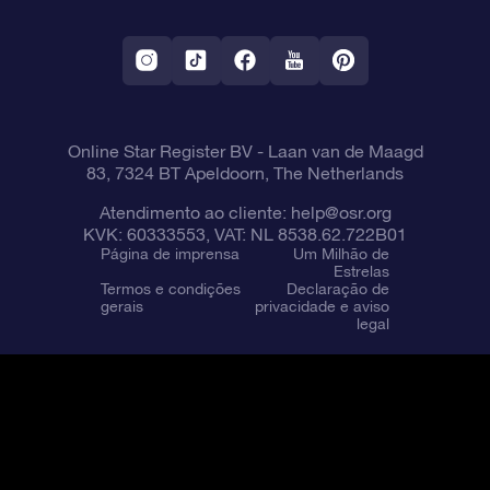
Aplicativo RV Fly me to the stars
Constelações
Online Star Register BV
- Laan van de Maagd
83, 7324 BT Apeldoorn, The Netherlands
Atendimento ao cliente:
help@osr.org
KVK: 60333553, VAT: NL 8538.62.722B01
Página de imprensa
Um Milhão de
Estrelas
Termos e condições
Declaração de
gerais
privacidade e aviso
legal