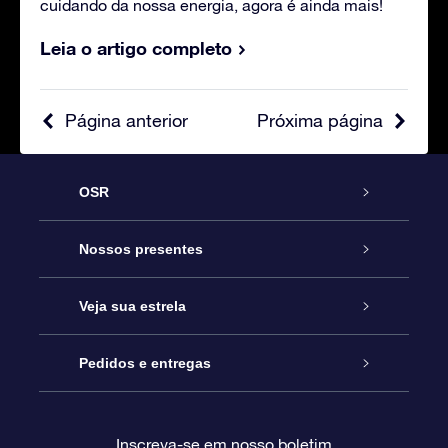
cuidando da nossa energia, agora é ainda mais!
Leia o artigo completo
Página anterior
Próxima página
OSR
Serviço
Nossos presentes
Entre em contato conosco
Presente estrelar on-line
Veja sua estrela
Blog
Pacote de presente da OSR
Star Register
Pedidos e entregas
Perguntas frequentes
Super Star Gift
Aplicativo Localizador de Estrelas da OSR
Login de clientes
Inscreva-se em nosso boletim