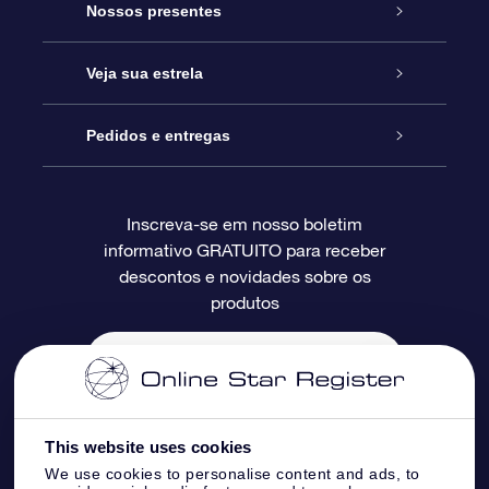
Serviço
Nossos presentes
Entre em contato conosco
Presente estrelar on-line
Veja sua estrela
Blog
Pacote de presente da OSR
Star Register
Pedidos e entregas
Perguntas frequentes
Super Star Gift
Aplicativo Localizador de Estrelas da OSR
Login de clientes
Inscreva-se em nosso boletim
informativo GRATUITO para receber
Avaliações
O cartão de presente da OSR
Página estelar personalizada
Informações de pagamento
descontos e novidades sobre os
produtos
Presentes corporativos
Um Milhão de Estrelas
Informações de envio
OSR Starsaver
Política de devolução
Aplicativo RV Fly me to the stars
Constelações
This website uses cookies
We use cookies to personalise content and ads, to