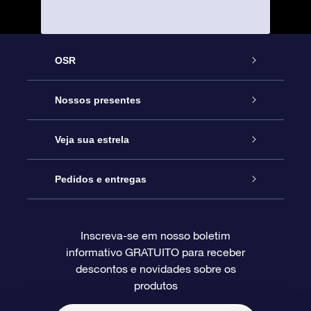
OSR
Serviço
Nossos presentes
Entre em contato conosco
Presente estrelar on-line
Veja sua estrela
Blog
Pacote de presente da OSR
Star Register
Pedidos e entregas
Perguntas frequentes
Super Star Gift
Aplicativo Localizador de Estrelas da OSR
Login de clientes
Inscreva-se em nosso boletim
informativo GRATUITO para receber
Avaliações
O cartão de presente da OSR
Página estelar personalizada
Informações de pagamento
descontos e novidades sobre os
produtos
Presentes corporativos
Um Milhão de Estrelas
Informações de envio