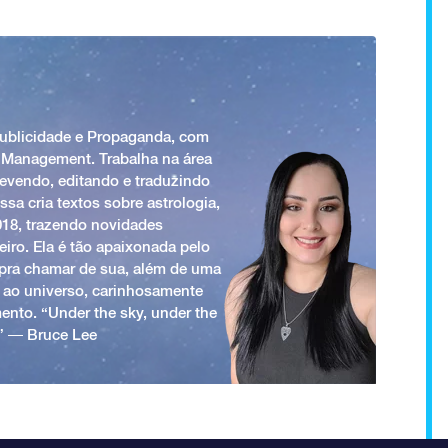
Publicidade e Propaganda, com
 Management. Trabalha na área
revendo, editando e traduzindo
ssa cria textos sobre astrologia,
018, trazendo novidades
iro. Ela é tão apaixonada pelo
a pra chamar de sua, além de uma
 ao universo, carinhosamente
ento. “Under the sky, under the
.” ― Bruce Lee