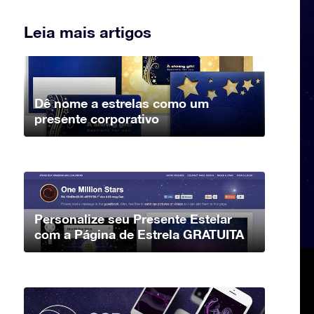
Leia mais artigos
Dê nome a estrelas como um
presente corporativo
Personalize seu Presente Estelar
com a Página de Estrela GRATUITA