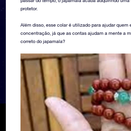
passar do tempo, o japamala acaba adquirindo uma c
protetor.
Além disso, esse colar é utilizado para ajudar quem
concentração, já que as contas ajudam a mente a man
correto do japamala?