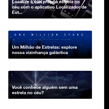
Localize a sua própria estrela no
céu com o aplicativo Localizador de
Est...
Um Milhão de Estrelas: explore
nossa vizinhança galáctica
Você conhece alguém sem uma
estrela no céu?