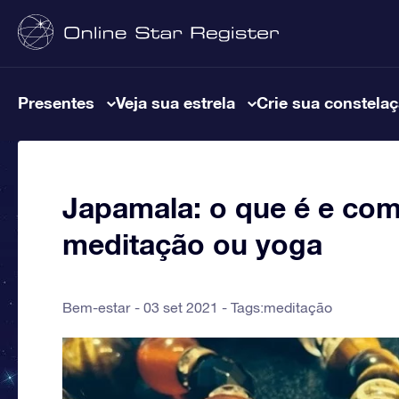
Presentes
Veja sua estrela
Crie sua constela
Japamala: o que é e com
meditação ou yoga
Bem-estar
03 set 2021 - Tags:
meditação