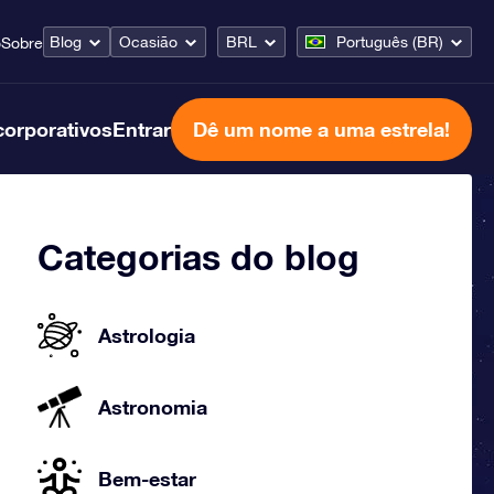
Blog
Ocasião
BRL
Português (BR)
o
Sobre
corporativos
Entrar
Dê um nome a uma estrela!
Categorias do blog
Astrologia
Astronomia
Bem-estar