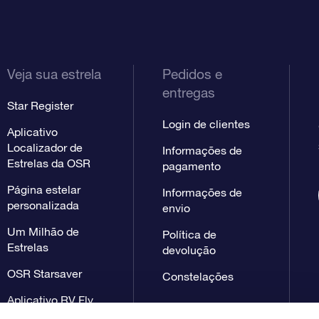
Veja sua estrela
Pedidos e
entregas
Star Register
Login de clientes
Aplicativo
Localizador de
Informações de
Estrelas da OSR
pagamento
Página estelar
Informações de
personalizada
envio
Um Milhão de
Política de
Estrelas
devolução
OSR Starsaver
Constelações
Aplicativo RV Fly
me to the stars