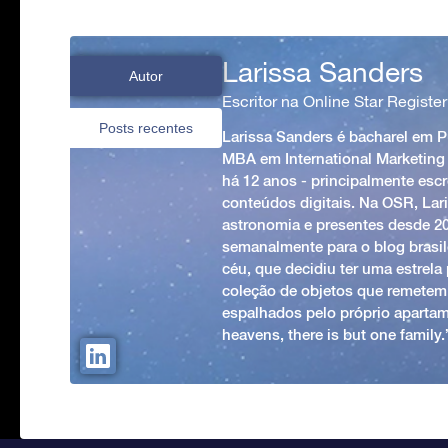
Larissa Sanders
Autor
Escritor na Online Star Register
Posts recentes
Larissa Sanders é bacharel em 
MBA em International Marketing
há 12 anos - principalmente esc
conteúdos digitais. Na OSR, Lari
astronomia e presentes desde 2
semanalmente para o blog brasile
céu, que decidiu ter uma estrel
coleção de objetos que remetem
espalhados pelo próprio apartam
heavens, there is but one family