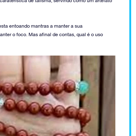
araterística de talismã, servindo como um artefato
 esta entoando mantras a manter a sua
ter o foco. Mas afinal de contas, qual é o uso