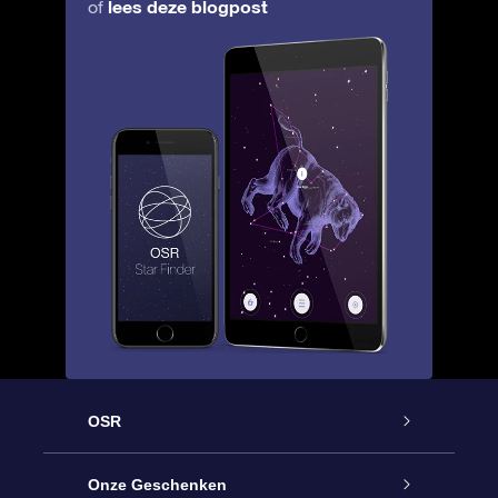
lees deze blogpost
of
OSR
Service
Onze Geschenken