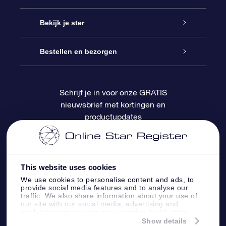
Contact
Online Star Gift
Bekijk je ster
Blog
OSR Cadeaupakket
Sterrenregister
Bestellen en bezorgen
Veelgestelde vragen
Super Ster Cadeau
OSR Star Finder App
Klantenlogin
Schrijf je in voor onze GRATIS
nieuwsbrief met kortingen en
OSR Recensies
OSR Cadeaukaart
Gepersonaliseerde sterrenpagina
Betalingsinformatie
productupdates
Relatiegeschenken
One Million Stars
Verzendinformatie
OSR Starsaver
Retourbeleid
This website uses cookies
We use cookies to personalise content and ads, to
provide social media features and to analyse our
Fly me to the Stars App
Constellaties
traffic. We also share information about your use of
our site with our social media, advertising and
analytics partners who may combine it with other
information that you’ve provided to them or that
Show details