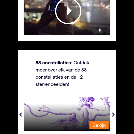
88 constellaties:
Ontdek
meer over elk van de 88
constellaties en de 12
sterrenbeelden!
Andromeda - Geketende Maagd
Antli
Bekijk
Bekijk