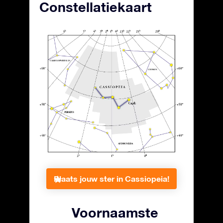
Constellatiekaart
Plaats jouw ster in Cassiopeia!
Voornaamste