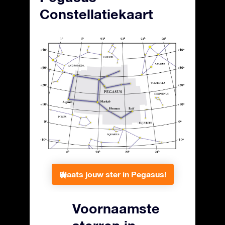
Constellatiekaart
Plaats jouw ster in Pegasus!
Voornaamste