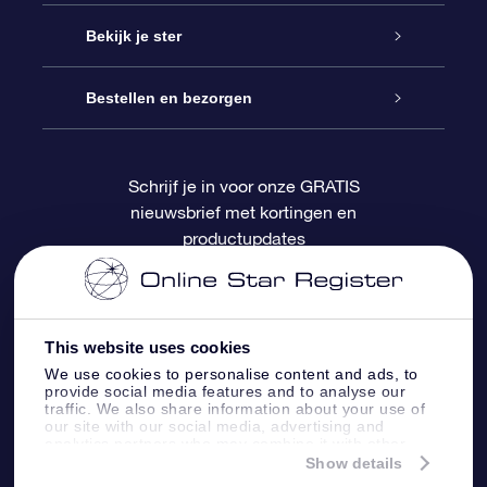
Contact
Online Star Gift
Bekijk je ster
Blog
OSR Cadeaupakket
Sterrenregister
Bestellen en bezorgen
Veelgestelde vragen
Super Ster Cadeau
OSR Star Finder App
Klantenlogin
Schrijf je in voor onze GRATIS
nieuwsbrief met kortingen en
OSR Recensies
OSR Cadeaukaart
Gepersonaliseerde sterrenpagina
Betalingsinformatie
productupdates
Relatiegeschenken
One Million Stars
Verzendinformatie
OSR Starsaver
Retourbeleid
This website uses cookies
We use cookies to personalise content and ads, to
provide social media features and to analyse our
Fly me to the Stars App
Constellaties
traffic. We also share information about your use of
our site with our social media, advertising and
analytics partners who may combine it with other
information that you’ve provided to them or that
Show details
they’ve collected from your use of their services.