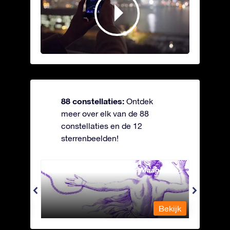
88 constellaties:
Ontdek
meer over elk van de 88
constellaties en de 12
sterrenbeelden!
Andromeda - Geketende Maagd
Antli
Bekijk
Bekijk