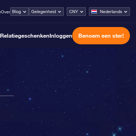
Blog
Gelegenheid
CNY
Nederlands
e
Over
Relatiegeschenken
Inloggen
Benoem een ster!