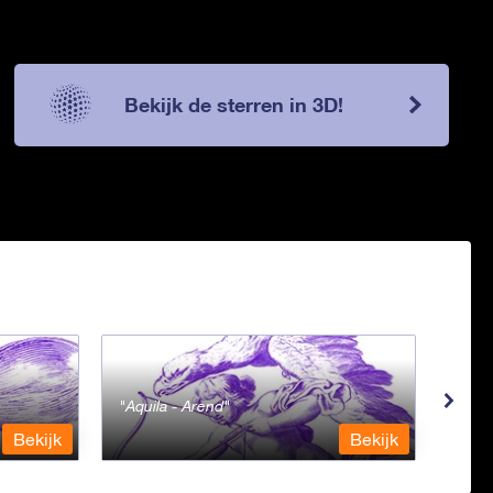
Bekijk de sterren in 3D!
Aquila - Arend
Aqua
Bekijk
Bekijk