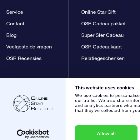
Service
Online Star Gift
Contact
OSR Cadeaupakket
Blog
Super Ster Cadeau
Veelgestelde vragen
OSR Cadeaukaart
OSR Recensies
Relatiegeschenken
This website uses cookies
We use cookies to personalise
our traffic. We also share info
and analytics partners who may
that they’ve collected from you
Online Star Register BV
- Laan van de Maagd 83, 7324 BT 
,
Klantenservice:
help@osr.org
KVK: 60333553, VAT: NL 853
Allow all