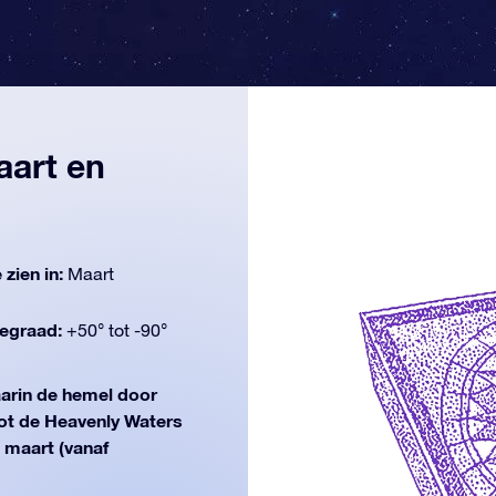
aart en
 zien in:
Maart
egraad:
+50° tot -90°
arin de hemel door
ot de Heavenly Waters
n maart (vanaf