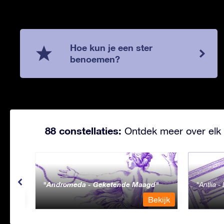
Hoe kun je een ster
benoemen?
88 constellaties:
Ontdek meer over elk 
Andromeda - Geketende Maagd
Antlia 
ekijk
Bekijk