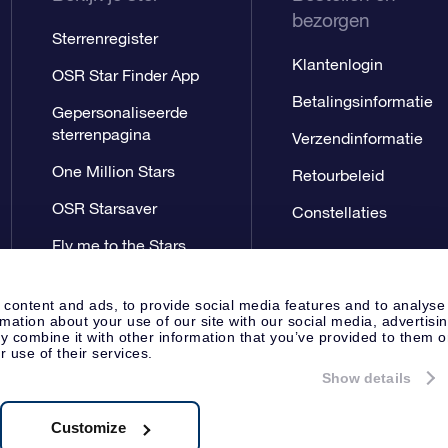
bezorgen
Sterrenregister
Klantenlogin
OSR Star Finder App
Betalingsinformatie
Gepersonaliseerde
sterrenpagina
Verzendinformatie
One Million Stars
Retourbeleid
OSR Starsaver
Constellaties
Fly me to the Stars
App
 content and ads, to provide social media features and to analyse
rmation about your use of our site with our social media, advertisi
 combine it with other information that you’ve provided to them o
r use of their services.
Show details
Perspagina
Privacyverklaring
Al
Apeldoorn, The Netherlands
8.62.722B01
Customize