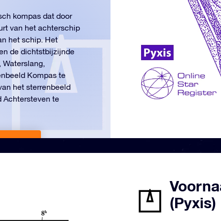
sch kompas dat door
urt van het achterschip
an het schip. Het
n de dichtstbijzijnde
, Waterslang,
renbeeld Kompas te
van het sterrenbeeld
d Achtersteven te
f ￥ 186
Voorna
(Pyxis)