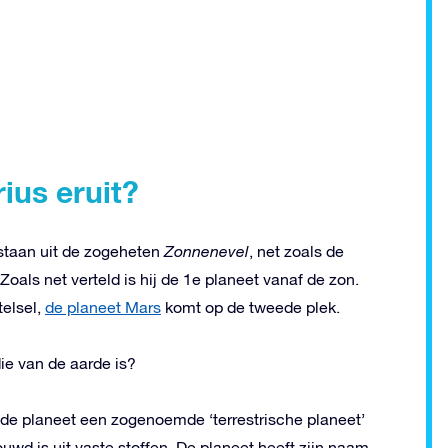
ius eruit?
tstaan uit de zogeheten
Zonnenevel
, net zoals de
oals net verteld is hij de 1e planeet vanaf de zon.
telsel,
de planeet Mars
komt op de tweede plek.
ie van de aarde is?
s de planeet een zogenoemde ‘terrestrische planeet’
uwd is uit vaste stoffen. De planeet heeft zijn naam