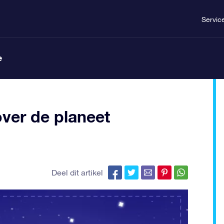
Servic
e
ver de planeet
Deel dit artikel