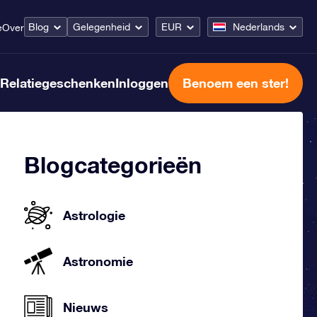
Blog
Gelegenheid
EUR
Nederlands
e
Over
Relatiegeschenken
Inloggen
Benoem een ster!
Blogcategorieën
Astrologie
Astronomie
Nieuws