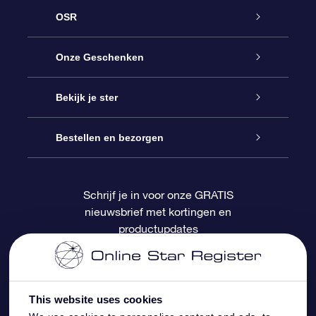
OSR
Service
Onze Geschenken
Contact
Online Star Gift
Bekijk je ster
Blog
OSR Cadeaupakket
Sterrenregister
Bestellen en bezorgen
Veelgestelde vragen
Super Ster Cadeau
OSR Star Finder App
Klantenlogin
Schrijf je in voor onze GRATIS
nieuwsbrief met kortingen en
OSR Recensies
OSR Cadeaukaart
Gepersonaliseerde sterrenpagina
Betalingsinformatie
productupdates
Relatiegeschenken
One Million Stars
Verzendinformatie
OSR Starsaver
Retourbeleid
This website uses cookies