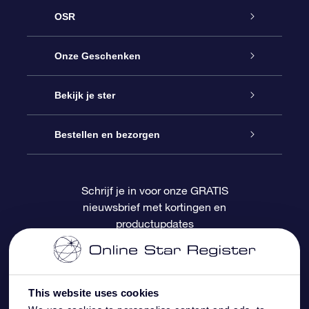
OSR
Service
Onze Geschenken
Contact
Online Star Gift
Bekijk je ster
Blog
OSR Cadeaupakket
Sterrenregister
Bestellen en bezorgen
Veelgestelde vragen
Super Ster Cadeau
OSR Star Finder App
Klantenlogin
Schrijf je in voor onze GRATIS
nieuwsbrief met kortingen en
OSR Recensies
OSR Cadeaukaart
Gepersonaliseerde sterrenpagina
Betalingsinformatie
productupdates
Relatiegeschenken
One Million Stars
Verzendinformatie
OSR Starsaver
Retourbeleid
This website uses cookies