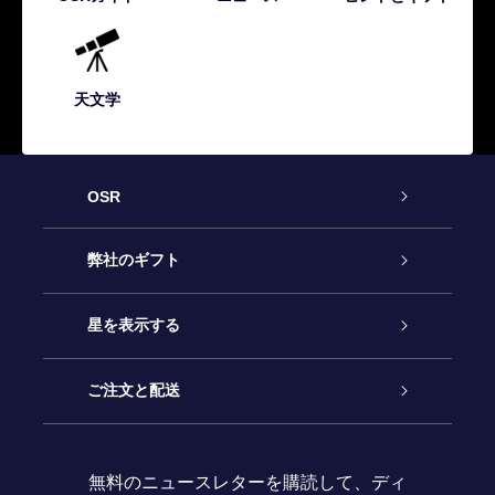
天文学
OSR
カスタマーサービス
弊社のギフト
お問い合わせ
Online Starギフト
星を表示する
ブログ
OSRギフトパック
星の登録
ご注文と配送
よくあるご質問
Super Star Gift
OSR Star Finderアプリ
カスタマーログイン
無料のニュースレターを購読して、ディ