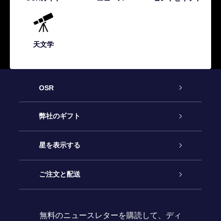
天文学
OSR
カスタマーサービス
弊社のギフト
お問い合わせ
Online Starギフト
星を表示する
ブログ
OSRギフトパック
星の登録
ご注文と配送
よくあるご質問
Super Star Gift
OSR Star Finderアプリ
カスタマーログイン
無料のニュースレターを購読して、ディ