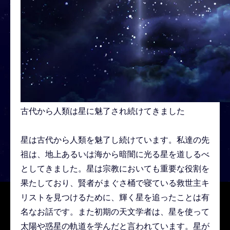
古代から人類は星に魅了され続けてきました
星は古代から人類を魅了し続けています。私達の先
祖は、地上あるいは海から暗闇に光る星を道しるべ
としてきました。星は宗教においても重要な役割を
果たしており、賢者がまぐさ桶で寝ている救世主キ
リストを見つけるために、輝く星を追ったことは有
名なお話です。また初期の天文学者は、星を使って
太陽や惑星の軌道を学んだと言われています。星が