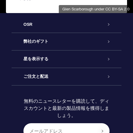
Glen Scarborough
under CC BY-SA 2.0
OSR
カスタマーサービス
弊社のギフト
お問い合わせ
Online Starギフト
星を表示する
ブログ
OSRギフトパック
星の登録
ご注文と配送
よくあるご質問
Super Star Gift
OSR Star Finderアプリ
カスタマーログイン
無料のニュースレターを購読して、ディ
スカウントと最新の製品情報を獲得しま
OSR ギフトカード
レビュー
カスタマイズされたStar Page
お支払いに関する情報
しょう。
法人ギフト
One Million Stars
配送に関する情報