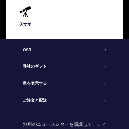
天文学
OSR
カスタマーサービス
弊社のギフト
お問い合わせ
Online Starギフト
星を表示する
ブログ
OSRギフトパック
星の登録
ご注文と配送
よくあるご質問
Super Star Gift
OSR Star Finderアプリ
カスタマーログイン
無料のニュースレターを購読して、ディ