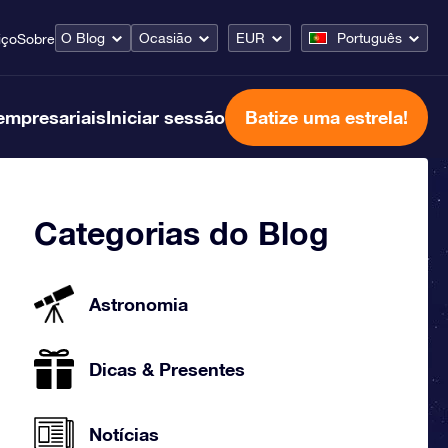
O Blog
Ocasião
EUR
Português
iço
Sobre
empresariais
Iniciar sessão
Batize uma estrela!
Categorias do Blog
Astronomia
Dicas & Presentes
Notícias