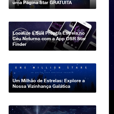
uma Página Star GRATUITA
Localize a Sua Própria Estrela no
Céu Noturno com a App OSR Star
Finder
Um Milhão de Estrelas: Explore a
Nossa Vizinhança Galática