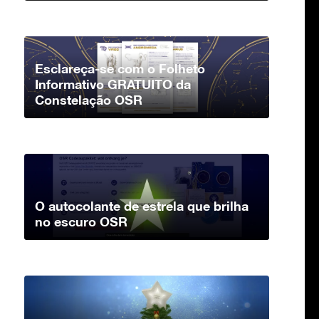
Esclareça-se com o Folheto
Informativo GRATUITO da
Constelação OSR
O autocolante de estrela que brilha
no escuro OSR