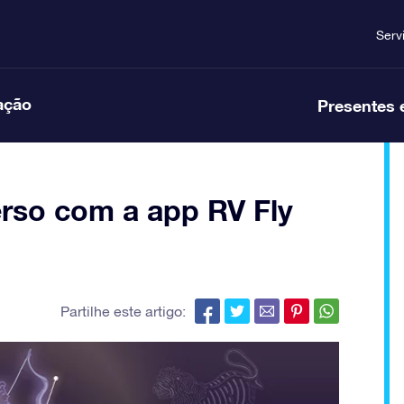
Serv
ação
Presentes 
erso com a app RV Fly
Partilhe este artigo: