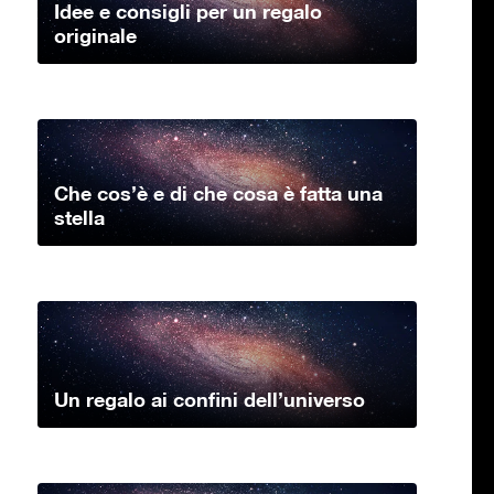
Idee e consigli per un regalo
originale
Che cos’è e di che cosa è fatta una
stella
Un regalo ai confini dell’universo