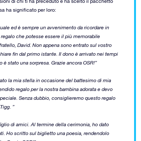
ioni di chi ti ha preceduto e ha scelto il pacchetto
 ha significato per loro:
rituale ed è sempre un avvenimento da ricordare in
un regalo che potesse essere il più memorabile
 fratello, David. Non appena sono entrato sul vostro
chiare fin dal primo istante. Il dono è arrivato nei tempi
to è stato una sorpresa. Grazie ancora OSR!”
trato la mia stella in occasione del battesimo di mia
splendido regalo per la nostra bambina adorata e devo
speciale. Senza dubbio, consiglieremo questo regalo
 Tigg. ”
iglio di amici. Al termine della cerimonia, ho dato
ti. Ho scritto sul biglietto una poesia, rendendolo