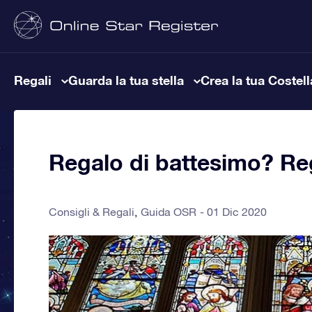
Regali
Guarda la tua stella
Crea la tua Costel
Regalo di battesimo? Reg
Consigli & Regali
Guida OSR
01 Dic 2020