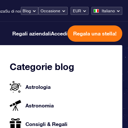
Blog
Occasione
EUR
Italiano
nza
Su di noi
Regali aziendali
Accedi
Regala una stella!
Categorie blog
Astrologia
Astronomia
Consigli & Regali