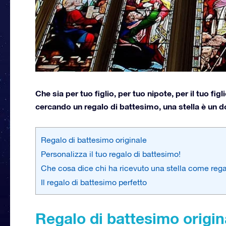
Che sia per tuo figlio, per tuo nipote, per il tuo fi
cercando un regalo di battesimo, una stella è un d
Regalo di battesimo originale
Personalizza il tuo regalo di battesimo!
Che cosa dice chi ha ricevuto una stella come rega
Il regalo di battesimo perfetto
Regalo di battesimo origin