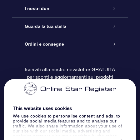
Assistenza
I nostri doni
Contattaci
Online Star Gift
Guarda la tua stella
Blog
Pacchetto regalo OSR
Registro stellare
Ordini e consegne
Domande frequenti
Super Star Gift
App OSR Star Finder
Login Cliente
Iscriviti alla nostra newsletter GRATUITA
per sconti e aggiornamenti sui prodotti
OSR Recensioni
Gift Card OSR
Star Page personalizzata
Informazioni di Pagamento
Doni aziendali
One Million Stars
Informazioni di Spedizione
This website uses cookies
OSR Starsaver
Politica di reso
We use cookies to personalise content and ads, to
provide social media features and to analyse our
traffic. We also share information about your use of
our site with our social media, advertising and
App VR ‘Fly me to the stars’
Costellazioni
analytics partners who may combine it with other