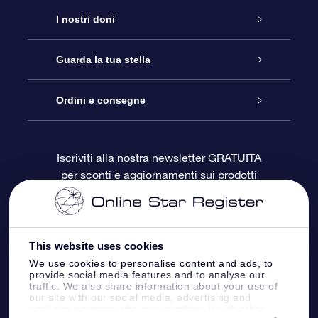
Assistenza
I nostri doni
Contattaci
Online Star Gift
Guarda la tua stella
Blog
Pacchetto regalo OSR
Registro stellare
Ordini e consegne
Domande frequenti
Super Star Gift
App OSR Star Finder
Login Cliente
Iscriviti alla nostra newsletter GRATUITA
per sconti e aggiornamenti sui prodotti
OSR Recensioni
Gift Card OSR
Star Page personalizzata
Informazioni di Pagamento
Doni aziendali
One Million Stars
Informazioni di Spedizione
This website uses cookies
OSR Starsaver
Politica di reso
We use cookies to personalise content and ads, to
provide social media features and to analyse our
traffic. We also share information about your use of
our site with our social media, advertising and
App VR ‘Fly me to the stars’
Costellazioni
analytics partners who may combine it with other