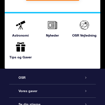
Astronomi
Nyheder
OSR Vejledning
Tips og Gaver
OSR
Kundeservice
Vores gaver
Kontakt os
Online Stjernegave
Se din stjerne