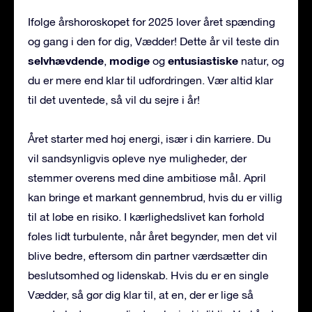
Ifølge årshoroskopet for 2025 lover året spænding
og gang i den for dig, Vædder! Dette år vil teste din
selvhævdende
modige
entusiastiske
,
og
natur, og
du er mere end klar til udfordringen. Vær altid klar
til det uventede, så vil du sejre i år!
Året starter med høj energi, især i din karriere. Du
vil sandsynligvis opleve nye muligheder, der
stemmer overens med dine ambitiøse mål. April
kan bringe et markant gennembrud, hvis du er villig
til at løbe en risiko. I kærlighedslivet kan forhold
føles lidt turbulente, når året begynder, men det vil
blive bedre, eftersom din partner værdsætter din
beslutsomhed og lidenskab. Hvis du er en single
Vædder, så gør dig klar til, at en, der er lige så