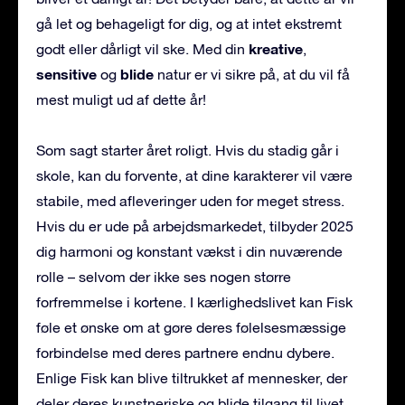
gå let og behageligt for dig, og at intet ekstremt
kreative
godt eller dårligt vil ske. Med din
,
sensitive
blide
og
natur er vi sikre på, at du vil få
mest muligt ud af dette år!
Som sagt starter året roligt. Hvis du stadig går i
skole, kan du forvente, at dine karakterer vil være
stabile, med afleveringer uden for meget stress.
Hvis du er ude på arbejdsmarkedet, tilbyder 2025
dig harmoni og konstant vækst i din nuværende
rolle – selvom der ikke ses nogen større
forfremmelse i kortene. I kærlighedslivet kan Fisk
føle et ønske om at gøre deres følelsesmæssige
forbindelse med deres partnere endnu dybere.
Enlige Fisk kan blive tiltrukket af mennesker, der
deler deres kunstneriske og blide tilgang til livet.