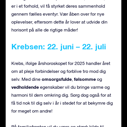
er i et forhold, vil få styrket deres sammenhold
gennem fælles eventyr. Vær åben over for nye
oplevelser, eftersom dette år lover at udvide din
horisont på alle de rigtige måder!
Krebsen: 22. juni – 22. juli
Krebs, ifølge årshoroskopet for 2025 handler året
om at pleje forbindelser og forblive tro mod dig
omsorgsfulde
følsomme
selv. Med dine
,
og
vedholdende
egenskaber vil du bringe varme og
harmoni til dem omkring dig. Sørg dog også for at
få tid nok til dig selv i år i stedet for at bekymre dig
for meget om andre!
På familiefronten vil du være en stærk kilde til