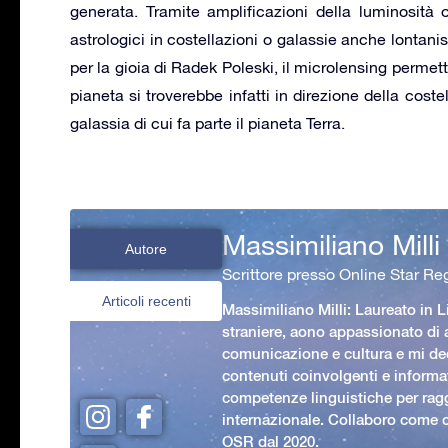
generata. Tramite amplificazioni della luminosità o 
astrologici in costellazioni o galassie anche lontanis
per la gioia di Radek Poleski, il microlensing permette
pianeta si troverebbe infatti in direzione della costel
galassia di cui fa parte il pianeta Terra.
Massimiliano Milli
Autore
Scrittore presso Online Star Reg
Articoli recenti
Massimiliano Milli: Laureato in L
straniere, aono appassionato di
comunicazione e cultura e mi ded
contenuti coinvolgenti e informat
competenze linguistiche per rag
internazionale. Collaboro come c
OSR dal 2020.