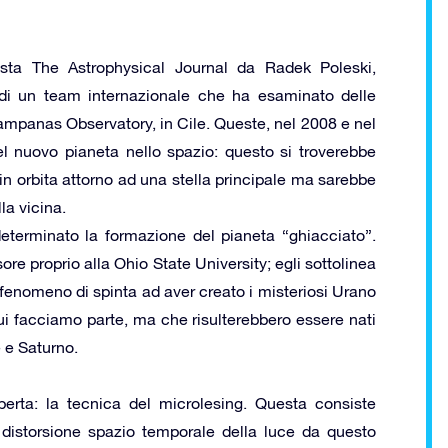
ista The Astrophysical Journal da Radek Poleski,
a di un team internazionale che ha esaminato delle
ampanas Observatory, in Cile. Queste, nel 2008 e nel
l nuovo pianeta nello spazio: questo si troverebbe
 in orbita attorno ad una stella principale ma sarebbe
la vicina.
determinato la formazione del pianeta “ghiacciato”.
e proprio alla Ohio State University; egli sottolinea
enomeno di spinta ad aver creato i misteriosi Urano
cui facciamo parte, ma che risulterebbero essere nati
 e Saturno.
perta: la tecnica del microlesing. Questa consiste
a distorsione spazio temporale della luce da questo