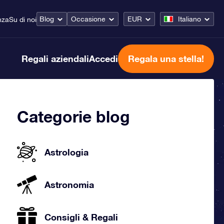
Blog
Occasione
EUR
Italiano
nza
Su di noi
Regali aziendali
Accedi
Regala una stella!
Categorie blog
Astrologia
Astronomia
Consigli & Regali