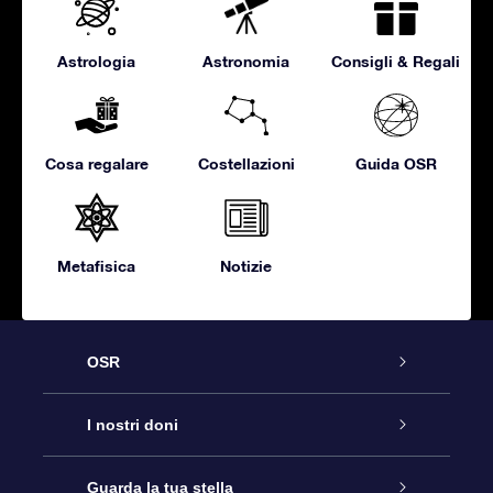
Astrologia
Astronomia
Consigli & Regali
Cosa regalare
Costellazioni
Guida OSR
Metafisica
Notizie
OSR
Assistenza
I nostri doni
Contattaci
Online Star Gift
Guarda la tua stella