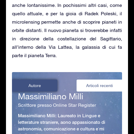
anche lontanissime. In pochissimi altri casi, come
quello attuale, e per la gioia di Radek Poleski, il
microlensing permette anche di scoprire pianeti in
orbite distanti. Il nuovo pianeta si troverebbe infatti
in direzione della costellazione del Sagittario,
all’interno della Via Lattea, la galassia di cui fa
parte il pianeta Terra.
Autore
Articoli recenti
Massimiliano Milli
Scrittore presso Online Star Register
Massimiliano Milli: Laureato in Lingue e
letterature straniere, aono appassionato di
astronomia, comunicazione e cultura e mi