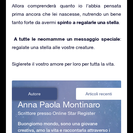
Allora comprenderà quanto io l’abbia pensata
prima ancora che lei nascesse, nutrendo un bene
spinto a regalarle una stella
tanto forte da avermi
.
A tutte le neomamme un messaggio speciale
:
regalate una stella alle vostre creature.
Siglerete il vostro amore per loro per tutta la vita.
Autore
Articoli recenti
Anna Paola Montinaro
Scrittore presso Online Star Register
Buongiorno mondo, sono una giovane
creativa, amo la vita e raccontarla attraverso i