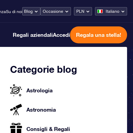
Blog
Occasione
PLN
Italiano
nza
Su di noi
Regali aziendali
Accedi
Regala una stella!
Categorie blog
Astrologia
Astronomia
Consigli & Regali