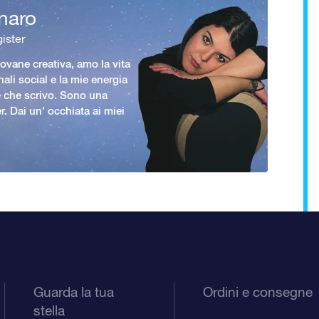
naro
ister
vane creativa, amo la vita
nali social e la mie energia
le che scrivo. Sono una
er. Dai un' occhiata ai miei
Guarda la tua
Ordini e consegne
stella