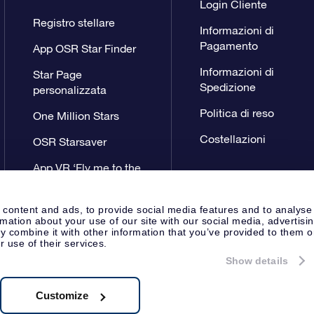
Login Cliente
Registro stellare
Informazioni di
Pagamento
App OSR Star Finder
Informazioni di
Star Page
Spedizione
personalizzata
Politica di reso
One Million Stars
Costellazioni
OSR Starsaver
App VR ‘Fly me to the
stars’
 content and ads, to provide social media features and to analyse
rmation about your use of our site with our social media, advertisi
 combine it with other information that you’ve provided to them o
r use of their services.
Show details
Pagina Stampa
Privacy
Termini 
Apeldoorn, The Netherlands
8.62.722B01
Customize