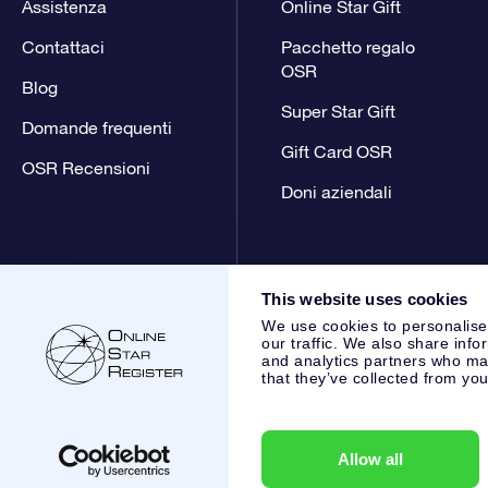
Assistenza
Online Star Gift
Contattaci
Pacchetto regalo
OSR
Blog
Super Star Gift
Domande frequenti
Gift Card OSR
OSR Recensioni
Doni aziendali
This website uses cookies
We use cookies to personalise
our traffic. We also share info
and analytics partners who may
that they’ve collected from you
Online Star Register BV
- Laan van de Maagd 83, 7324 BT 
,
Servizio Clienti:
help@osr.org
KVK: 60333553, VAT: NL 853
Allow all