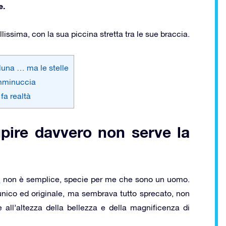
e.
lissima, con la sua piccina stretta tra le sue braccia.
 luna … ma le stelle
femminuccia
 fa realtà
upire davvero non serve la
a
non è semplice, specie per me che sono un uomo.
 unico ed originale, ma sembrava tutto sprecato, non
 all’altezza della bellezza e della magnificenza di