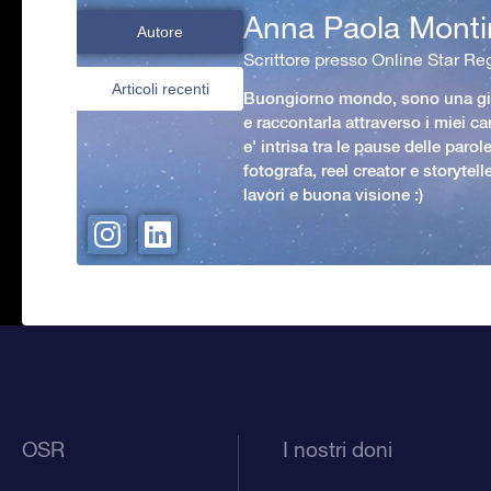
Anna Paola Monti
Autore
Scrittore presso Online Star Reg
Articoli recenti
Buongiorno mondo, sono una gio
e raccontarla attraverso i miei ca
e' intrisa tra le pause delle paro
fotografa, reel creator e storytell
lavori e buona visione :)
OSR
I nostri doni