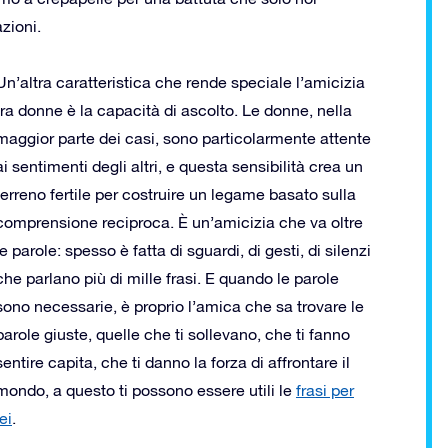
zioni.
Un’altra caratteristica che rende speciale l’amicizia
tra donne è la capacità di ascolto. Le donne, nella
maggior parte dei casi, sono particolarmente attente
ai sentimenti degli altri, e questa sensibilità crea un
terreno fertile per costruire un legame basato sulla
comprensione reciproca. È un’amicizia che va oltre
le parole: spesso è fatta di sguardi, di gesti, di silenzi
che parlano più di mille frasi. E quando le parole
sono necessarie, è proprio l’amica che sa trovare le
parole giuste, quelle che ti sollevano, che ti fanno
sentire capita, che ti danno la forza di affrontare il
mondo, a questo ti possono essere utili le
frasi per
lei
.