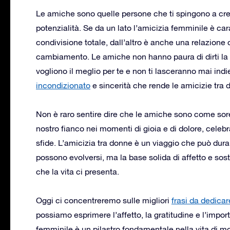
Le amiche sono quelle persone che ti spingono a cresc
potenzialità. Se da un lato l’amicizia femminile è ca
condivisione totale, dall’altro è anche una relazione
cambiamento. Le amiche non hanno paura di dirti la v
vogliono il meglio per te e non ti lasceranno mai ind
incondizionato
e sincerità che rende le amicizie tra
Non è raro sentire dire che le amiche sono come sorel
nostro fianco nei momenti di gioia e di dolore, celebr
sfide. L’amicizia tra donne è un viaggio che può dura
possono evolversi, ma la base solida di affetto e sost
che la vita ci presenta.
Oggi ci concentreremo sulle migliori
frasi da dedicar
possiamo esprimere l’affetto, la gratitudine e l’impo
femminile è un pilastro fondamentale nella vita di m