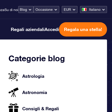
Blog
Occasione
EUR
Italiano
nza
Su di noi
Regali aziendali
Accedi
Regala una stella!
Categorie blog
Astrologia
Astronomia
Consigli & Regali