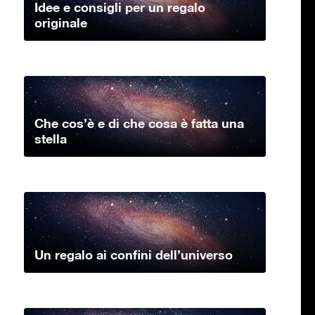
Idee e consigli per un regalo
originale
Che cos’è e di che cosa è fatta una
stella
Un regalo ai confini dell’universo