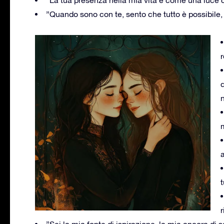
”La tua presenza nella mia vita è come una luce 
”Quando sono con te, sento che tutto è possibile, 
r
n
m
a
t