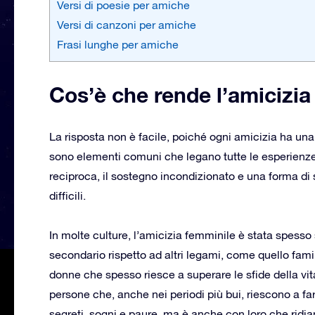
Versi di poesie per amiche
Versi di canzoni per amiche
Frasi lunghe per amiche
Cos’è che rende l’amicizia
La risposta non è facile, poiché ogni amicizia ha una
sono elementi comuni che legano tutte le esperienze d
reciproca, il sostegno incondizionato e una forma d
difficili.
In molte culture, l’amicizia femminile è stata spesso 
secondario rispetto ad altri legami, come quello famil
donne che spesso riesce a superare le sfide della vi
persone che, anche nei periodi più bui, riescono a fa
segreti, sogni e paure, ma è anche con loro che ridi