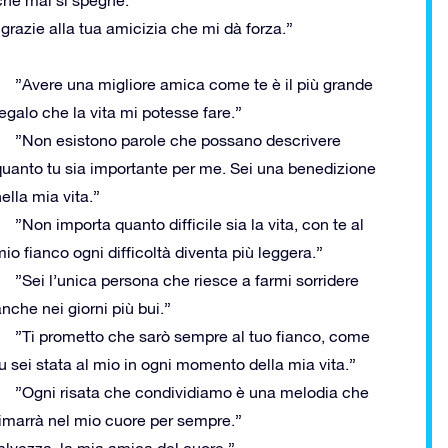
che mai si spegne.”
grazie alla tua amicizia che mi dà forza.”
”Avere una migliore amica come te è il più grande
egalo che la vita mi potesse fare.”
”Non esistono parole che possano descrivere
quanto tu sia importante per me. Sei una benedizione
ella mia vita.”
”Non importa quanto difficile sia la vita, con te al
io fianco ogni difficoltà diventa più leggera.”
”Sei l’unica persona che riesce a farmi sorridere
nche nei giorni più bui.”
”Ti prometto che sarò sempre al tuo fianco, come
u sei stata al mio in ogni momento della mia vita.”
”Ogni risata che condividiamo è una melodia che
rimarrà nel mio cuore per sempre.”