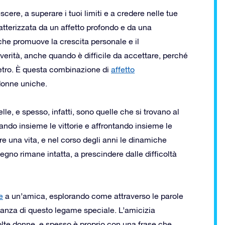
ere, a superare i tuoi limiti e a credere nelle tue
ratterizzata da un affetto profondo e da una
 che promuove la crescita personale e il
erità, anche quando è difficile da accettare, perché
ietro. È questa combinazione di
affetto
 donne uniche.
le, e spesso, infatti, sono quelle che si trovano al
ando insieme le vittorie e affrontando insieme le
re una vita, e nel corso degli anni le dinamiche
egno rimane intatta, a prescindere dalle difficoltà
e
a un’amica, esplorando come attraverso le parole
rtanza di questo legame speciale. L’amicizia
olte donne, e spesso è proprio con una frase che