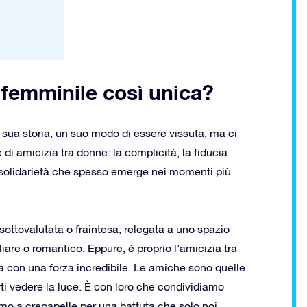
 femminile così unica?
 sua storia, un suo modo di essere vissuta, ma ci
i amicizia tra donne: la complicità, la fiducia
i solidarietà che spesso emerge nei momenti più
sottovalutata o fraintesa, relegata a uno spazio
iare o romantico. Eppure, è proprio l’amicizia tra
ta con una forza incredibile. Le amiche sono quelle
rti vedere la luce. È con loro che condividiamo
amo a crepapelle per una battuta che solo noi