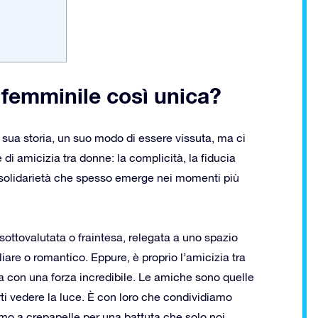
 femminile così unica?
 sua storia, un suo modo di essere vissuta, ma ci
i amicizia tra donne: la complicità, la fiducia
i solidarietà che spesso emerge nei momenti più
sottovalutata o fraintesa, relegata a uno spazio
iare o romantico. Eppure, è proprio l’amicizia tra
ta con una forza incredibile. Le amiche sono quelle
rti vedere la luce. È con loro che condividiamo
amo a crepapelle per una battuta che solo noi