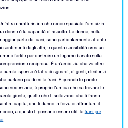
zioni.
Un’altra caratteristica che rende speciale l’amicizia
tra donne è la capacità di ascolto. Le donne, nella
maggior parte dei casi, sono particolarmente attente
ai sentimenti degli altri, e questa sensibilità crea un
terreno fertile per costruire un legame basato sulla
comprensione reciproca. È un’amicizia che va oltre
le parole: spesso è fatta di sguardi, di gesti, di silenzi
che parlano più di mille frasi. E quando le parole
sono necessarie, è proprio l’amica che sa trovare le
parole giuste, quelle che ti sollevano, che ti fanno
sentire capita, che ti danno la forza di affrontare il
mondo, a questo ti possono essere utili le
frasi per
lei
.