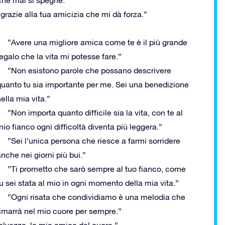
che mai si spegne.”
grazie alla tua amicizia che mi dà forza.”
”Avere una migliore amica come te è il più grande
egalo che la vita mi potesse fare.”
”Non esistono parole che possano descrivere
quanto tu sia importante per me. Sei una benedizione
ella mia vita.”
”Non importa quanto difficile sia la vita, con te al
io fianco ogni difficoltà diventa più leggera.”
”Sei l’unica persona che riesce a farmi sorridere
nche nei giorni più bui.”
”Ti prometto che sarò sempre al tuo fianco, come
u sei stata al mio in ogni momento della mia vita.”
”Ogni risata che condividiamo è una melodia che
rimarrà nel mio cuore per sempre.”