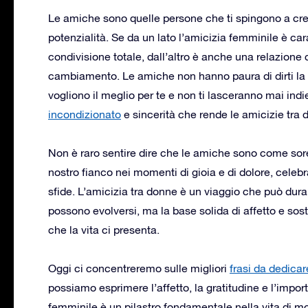
Le amiche sono quelle persone che ti spingono a cresc
potenzialità. Se da un lato l’amicizia femminile è ca
condivisione totale, dall’altro è anche una relazione
cambiamento. Le amiche non hanno paura di dirti la v
vogliono il meglio per te e non ti lasceranno mai ind
incondizionato
e sincerità che rende le amicizie tra
Non è raro sentire dire che le amiche sono come sorel
nostro fianco nei momenti di gioia e di dolore, celebr
sfide. L’amicizia tra donne è un viaggio che può dura
possono evolversi, ma la base solida di affetto e sost
che la vita ci presenta.
Oggi ci concentreremo sulle migliori
frasi da dedicar
possiamo esprimere l’affetto, la gratitudine e l’impo
femminile è un pilastro fondamentale nella vita di m