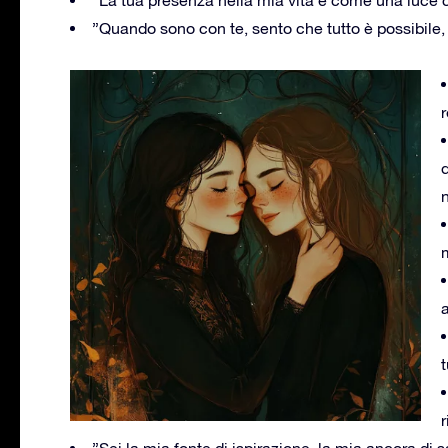
”La tua presenza nella mia vita è come una luce 
”Quando sono con te, sento che tutto è possibile, 
r
n
m
a
t