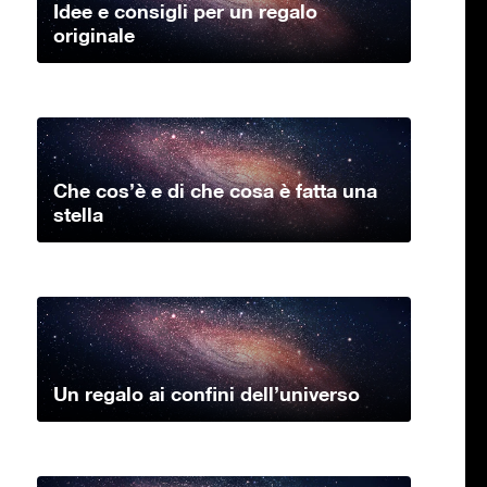
Idee e consigli per un regalo
originale
Che cos’è e di che cosa è fatta una
stella
Un regalo ai confini dell’universo