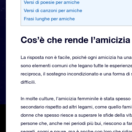
Versi di poesie per amiche
Versi di canzoni per amiche
Frasi lunghe per amiche
Cos’è che rende l’amicizia
La risposta non è facile, poiché ogni amicizia ha una
sono elementi comuni che legano tutte le esperienze d
reciproca, il sostegno incondizionato e una forma d
difficili.
In molte culture, l’amicizia femminile è stata spesso 
secondario rispetto ad altri legami, come quello famil
donne che spesso riesce a superare le sfide della vi
persone che, anche nei periodi più bui, riescono a fa
segreti, sogni e paure, ma è anche con loro che ridi