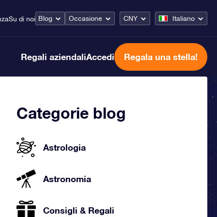
Blog
Occasione
CNY
Italiano
nza
Su di noi
Regali aziendali
Accedi
Regala una stella!
Categorie blog
Astrologia
Astronomia
Consigli & Regali