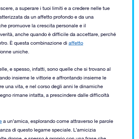
ere, a superare i tuoi limiti e a credere nelle tue
ratterizzata da un affetto profondo e da una
 che promuove la crescita personale e il
erità, anche quando è difficile da accettare, perché
ietro. È questa combinazione di
affetto
 donne uniche.
le, e spesso, infatti, sono quelle che si trovano al
ando insieme le vittorie e affrontando insieme le
re una vita, e nel corso degli anni le dinamiche
egno rimane intatta, a prescindere dalle difficoltà
e
a un’amica, esplorando come attraverso le parole
rtanza di questo legame speciale. L’amicizia
olte donne, e spesso è proprio con una frase che