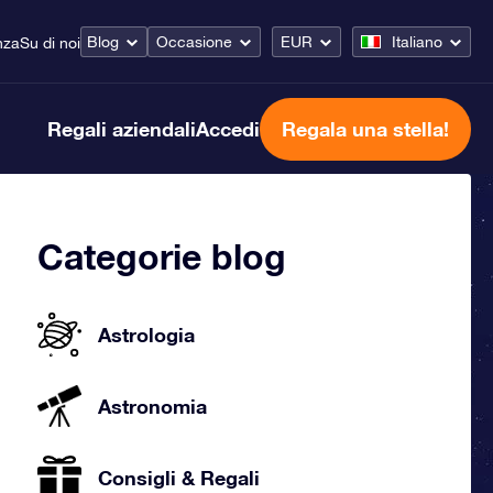
Blog
Occasione
EUR
Italiano
nza
Su di noi
Regali aziendali
Accedi
Regala una stella!
Categorie blog
Astrologia
Astronomia
Consigli & Regali