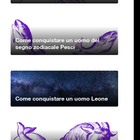
Come conquistare un uomo del
segno zodiacale Pesci
Come conquistare un uomo Leone