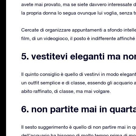
avete mai provato, ma se siete davvero interessate
la propria donna lo segua ovunque lui voglia, senza
Cercate di organizzare appuntamenti a sfondo intellett
film, di un videogioco, il posto è indifferente affinché
5. vestitevi eleganti ma n
Il quinto consiglio è quello di vestirvi in modo eleg
un outfit semplice e di classe, essendo gli acquario
abito raffinato, di classe, ma mai volgare.
6. non partite mai in quart
Il sesto suggerimento è quello di non partire mai in 
dell’acquario ha bisogno di molto tempo prima di most