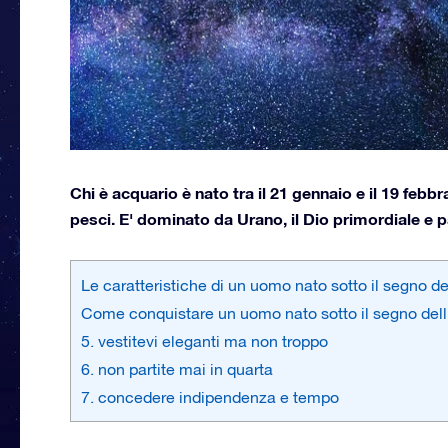
Chi è acquario è nato tra il 21 gennaio e il 19 febbr
pesci. E' dominato da Urano, il Dio primordiale e pa
Le caratteristiche di un uomo nato sotto il segno de
Come conquistare un uomo nato sotto il segno dell
5. vestitevi eleganti ma non troppo
6. non partite mai in quarta
7. concedere indipendenza e tempo