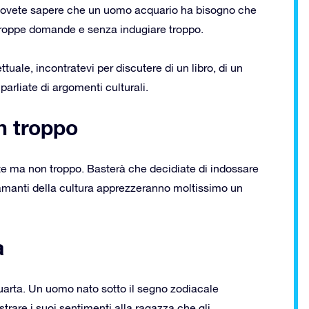
 dovete sapere che un uomo acquario ha bisogno che
 troppe domande e senza indugiare troppo.
uale, incontratevi per discutere di un libro, di un
 parliate di argomenti culturali.
on troppo
ante ma non troppo. Basterà che decidiate di indossare
 amanti della cultura apprezzeranno moltissimo un
a
quarta. Un uomo nato sotto il segno zodiacale
rare i suoi sentimenti alla ragazza che gli