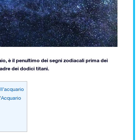
aio, è il penultimo dei segni zodiacali prima dei
dre dei dodici titani.
ll’acquario
’Acquario