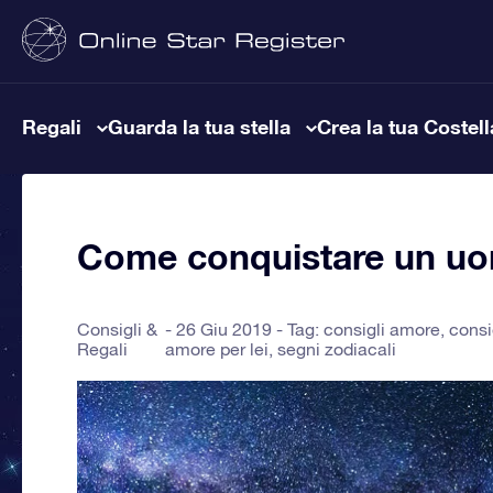
Regali
Guarda la tua stella
Crea la tua Costel
Come conquistare un u
Consigli &
26 Giu 2019 - Tag:
consigli amore
,
consi
Regali
amore per lei
,
segni zodiacali