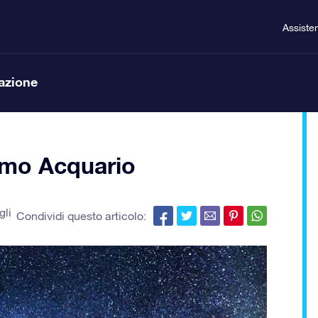
Assiste
lazione
omo Acquario
gli
Condividi questo articolo: