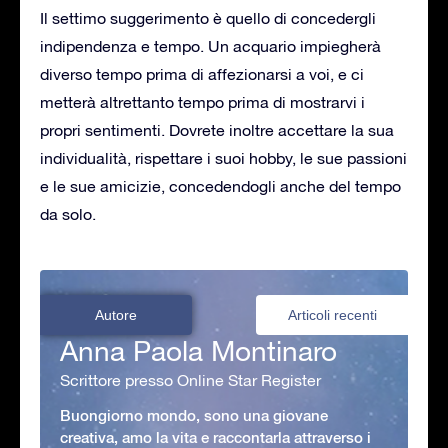
Il settimo suggerimento è quello di concedergli
indipendenza e tempo. Un acquario impiegherà
diverso tempo prima di affezionarsi a voi, e ci
metterà altrettanto tempo prima di mostrarvi i
propri sentimenti. Dovrete inoltre accettare la sua
individualità, rispettare i suoi hobby, le sue passioni
e le sue amicizie, concedendogli anche del tempo
da solo.
Autore
Articoli recenti
Anna Paola Montinaro
Scrittore presso Online Star Register
Buongiorno mondo, sono una giovane
creativa, amo la vita e raccontarla attraverso i