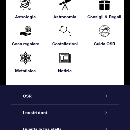
Astrologia
Astronomia
Consigli & Regali
Cosa regalare
Costellazioni
Guida OSR
Metafisica
Notizie
OSR
Assistenza
I nostri doni
Contattaci
Online Star Gift
Guarda la tua stella