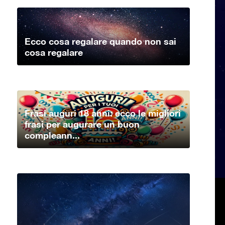
Ecco cosa regalare quando non sai
cosa regalare
Frasi auguri 18 anni: ecco le migliori
frasi per augurare un buon
compleann...