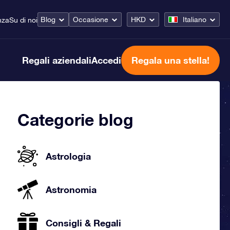
Blog
Occasione
HKD
Italiano
nza
Su di noi
Regali aziendali
Accedi
Regala una stella!
Categorie blog
Astrologia
Astronomia
Consigli & Regali