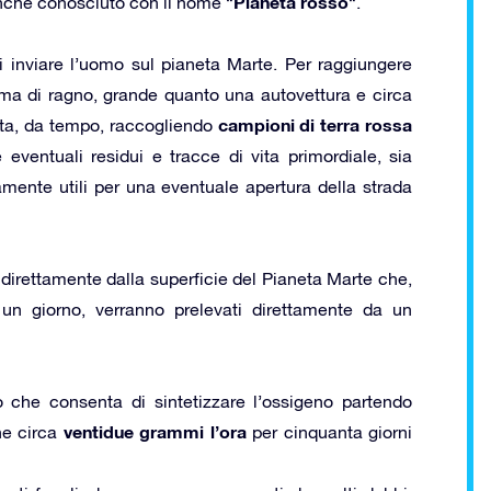
Pianeta rosso
nche conosciuto con il nome “
“.
o di inviare l’uomo sul pianeta Marte. Per raggiungere
orma di ragno, grande quanto una autovettura e circa
campioni di terra rossa
sta, da tempo, raccogliendo
e eventuali residui e tracce di vita primordiale, sia
ente utili per una eventuale apertura della strada
a direttamente dalla superficie del Pianeta Marte che,
un giorno, verranno prelevati direttamente da un
 che consenta di sintetizzare l’ossigeno partendo
ventidue grammi l’ora
rne circa
per cinquanta giorni