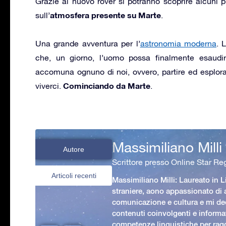
Grazie al nuovo rover si potranno scoprire alcuni p
atmosfera presente su Marte
sull’
.
Una grande avventura per l’
astronomia moderna
. 
che, un giorno, l’uomo possa finalmente esaudir
accomuna ognuno di noi, ovvero, partire ed esplora
Cominciando da Marte
viverci.
.
Massimiliano Milli
Autore
Scrittore presso Online Star Reg
Articoli recenti
Massimiliano Milli: Laureato in L
straniere, aono appassionato di
comunicazione e cultura e mi ded
contenuti coinvolgenti e informat
competenze linguistiche per rag