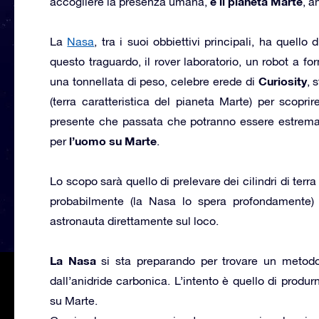
è il pianeta Marte
accogliere la presenza umana,
, a
La
Nasa
, tra i suoi obbiettivi principali, ha quell
questo traguardo, il rover laboratorio, un robot a f
Curiosity
una tonnellata di peso, celebre erede di
, 
(terra caratteristica del pianeta Marte) per scoprir
presente che passata che potranno essere estremam
l’uomo su Marte
per
.
Lo scopo sarà quello di prelevare dei cilindri di terr
probabilmente (la Nasa lo spera profondamente) 
astronauta direttamente sul loco.
La Nasa
si sta preparando per trovare un metodo
dall’anidride carbonica. L’intento è quello di produ
su Marte.