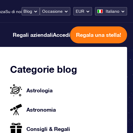
Blog
Occasione
EUR
Italiano
nza
Su di noi
Regali aziendali
Accedi
Regala una stella!
Categorie blog
Astrologia
Astronomia
Consigli & Regali