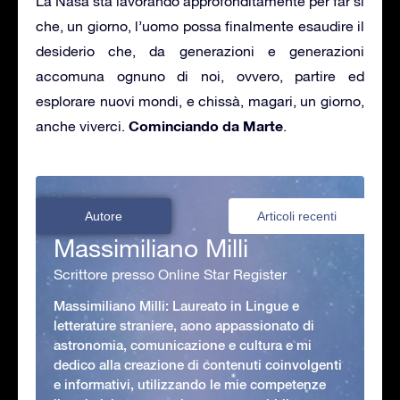
La Nasa sta lavorando approfonditamente per far si
che, un giorno, l’uomo possa finalmente esaudire il
desiderio che, da generazioni e generazioni
accomuna ognuno di noi, ovvero, partire ed
esplorare nuovi mondi, e chissà, magari, un giorno,
Cominciando da Marte
anche viverci.
.
Autore
Articoli recenti
Massimiliano Milli
Scrittore presso Online Star Register
Massimiliano Milli: Laureato in Lingue e
letterature straniere, aono appassionato di
astronomia, comunicazione e cultura e mi
dedico alla creazione di contenuti coinvolgenti
e informativi, utilizzando le mie competenze