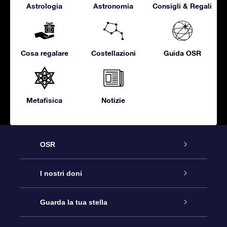
Astrologia
Astronomia
Consigli & Regali
Cosa regalare
Costellazioni
Guida OSR
Metafisica
Notizie
OSR
Assistenza
I nostri doni
Contattaci
Online Star Gift
Guarda la tua stella