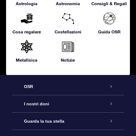
Astrologia
Astronomia
Consigli & Regali
Cosa regalare
Costellazioni
Guida OSR
Metafisica
Notizie
OSR
Assistenza
I nostri doni
Contattaci
Online Star Gift
Guarda la tua stella