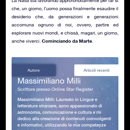
La Nasa sta lavorando approfonditamente per far si
che, un giorno, l’uomo possa finalmente esaudire il
desiderio che, da generazioni e generazioni
accomuna ognuno di noi, ovvero, partire ed
esplorare nuovi mondi, e chissà, magari, un giorno,
Cominciando da Marte
anche viverci.
.
Autore
Articoli recenti
Massimiliano Milli
Scrittore presso Online Star Register
Massimiliano Milli: Laureato in Lingue e
letterature straniere, aono appassionato di
astronomia, comunicazione e cultura e mi
dedico alla creazione di contenuti coinvolgenti
e informativi, utilizzando le mie competenze